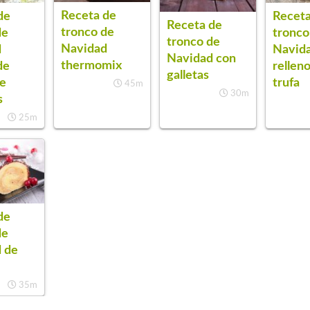
Receta de
de
Receta
Receta de
tronco de
de
tronco
tronco de
Navidad
d
Navid
Navidad con
thermomix
de
rellen
galletas
e
trufa
45m
30m
s
25m
de
de
 de
35m