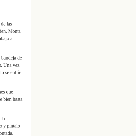
 de las
bien. Monta
abajo a
a bandeja de
s. Una vez
do se enfríe
enes que
e bien hasta
 la
o y píntalo
ontada.