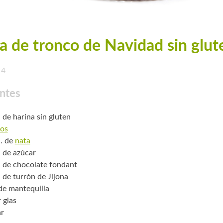
a de tronco de Navidad sin glut
4
ntes
 de harina sin gluten
os
. de
nata
. de azúcar
. de chocolate fondant
. de turrón de Jijona
 de mantequilla
 glas
r