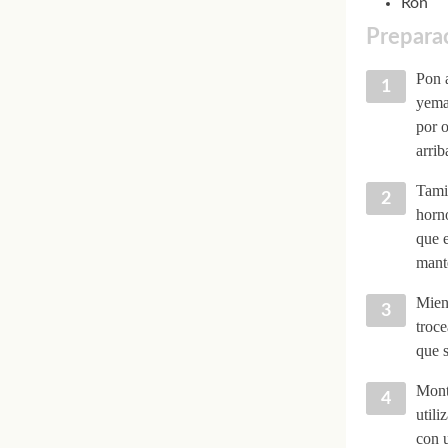
Ron
Preparac
Pon a
yemas
por o
arrib
Tamiz
horn
que e
mante
Mient
troce
que s
Monta
utili
con u