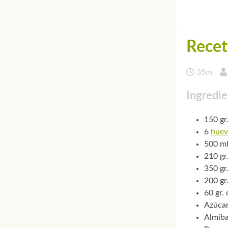
Recet
35m
Ingredie
150 gr.
6
huev
500 ml
210 gr
350 gr
200 gr
60 gr.
Azúcar
Almíba