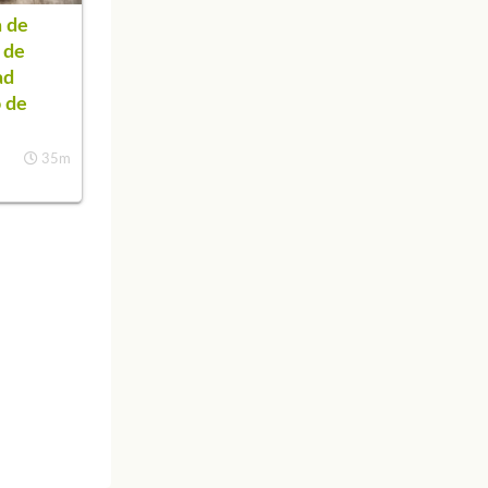
 de
 de
ad
o de
35m