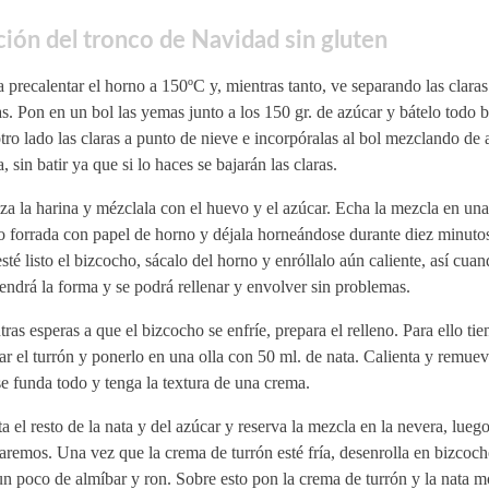
ión del tronco de Navidad sin gluten
 precalentar el horno a 150ºC y, mientras tanto, ve separando las claras
. Pon en un bol las yemas junto a los 150 gr. de azúcar y bátelo todo 
tro lado las claras a punto de nieve e incorpóralas al bol mezclando de 
a, sin batir ya que si lo haces se bajarán las claras.
a la harina y mézclala con el huevo y el azúcar. Echa la mezcla en un
o forrada con papel de horno y déjala horneándose durante diez minuto
sté listo el bizcocho, sácalo del horno y enróllalo aún caliente, así cuan
ndrá la forma y se podrá rellenar y envolver sin problemas.
ras esperas a que el bizcocho se enfríe, prepara el relleno. Para ello ti
ar el turrón y ponerlo en una olla con 50 ml. de nata. Calienta y remuev
e funda todo y tenga la textura de una crema.
 el resto de la nata y del azúcar y reserva la mezcla en la nevera, luego
zaremos. Una vez que la crema de turrón esté fría, desenrolla en bizcoch
n poco de almíbar y ron. Sobre esto pon la crema de turrón y la nata m