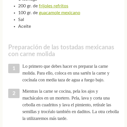
200 gr. de
frijoles refritos
100 gr. de
guacamole mexicano
Sal
Aceite
Preparación de las tostadas mexicanas
con carne molida
Lo primero que debes hacer es preparar la carne
molida. Para ello, coloca en una sartén la carne y
cocínala con media taza de agua a fuego bajo.
Mientras la carne se cocina, pela los ajos y
machácalos en un mortero. Pela, lava y corta una
cebolla en cuadritos y lava el pimiento, retírale las
semillas y trocéalo también en daditos. La otra cebolla
la utilizaremos más tarde.