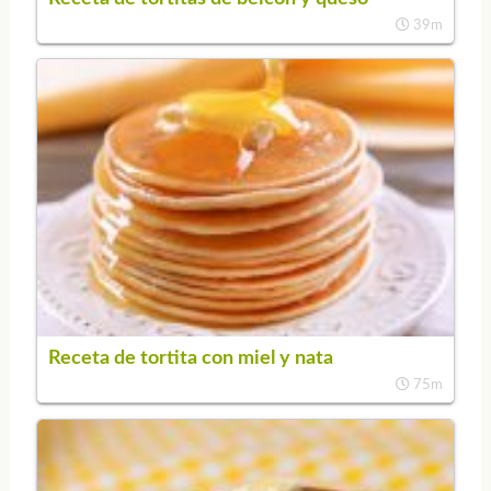
39m
Receta de tortita con miel y nata
75m