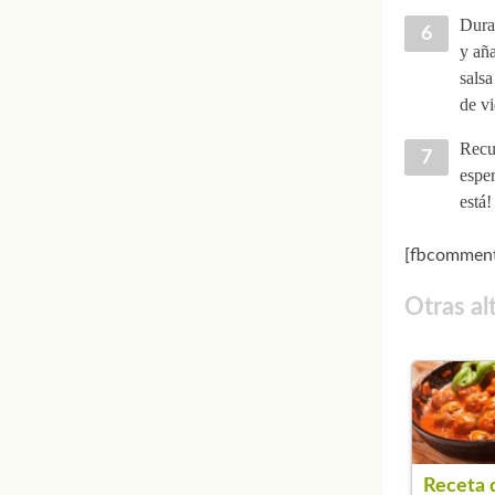
Duran
y aña
salsa
de vi
Recu
esper
está!
[fbcomment
Otras al
Receta 