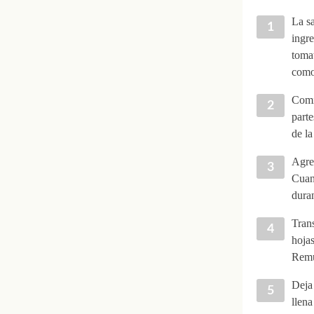
La sa
ingre
tomat
como
Comie
parte
de la
Agreg
Cuand
duran
Trans
hojas
Remu
Deja 
llena