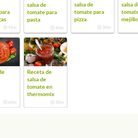
salsa de
salsa 
salsa de
para
tomate para
tomate
tomate para
gas
pizza
mejill
pasta
45m
30m
60m
de
Receta de
salsa de
tomate en
thermomix
60m
50m