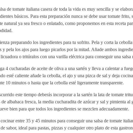
lsa de tomate italiana casera de toda la vida es muy sencilla y se elabor
dientes básicos. Para esta preparación nunca se debe usar tomate frito, 
e natural ya sea fresco o enlatado, como proponemos en esta receta pa
didad.
nza preparando los ingredientes para tu sofrito. Pela y corta la cebolla
s y pela los ajos para luego picarlos por la mitad. Añade ambos ingredie
 licuadora o tritúralos con una varilla eléctrica para conseguir una salsa
a 4 cucharadas de aceite de oliva a una sartén y lleva a calentar a fueg
o esté caliente añade la cebolla, el ajo y una pizca de sal y deja cocina
te 10 minutos o hasta que la cebolla esté ligeramente transparente.
currido este tiempo deberás incorporar a la sartén la lata de tomate tritu
 de albahaca fresca, la media cucharadita de azúcar y sal y pimienta al 
eve bien para que todos los ingredientes se mezclen adecuadamente.
cocinar entre 35 y 45 minutos para conseguir una salsa de tomate italia
 de sabor, ideal para pastas, pizzas y cualquier otro plato de esta gastro