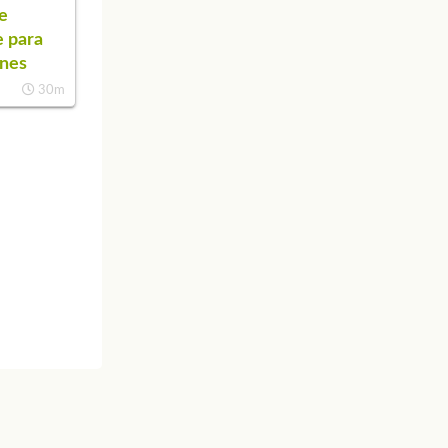
de
 para
ones
30m