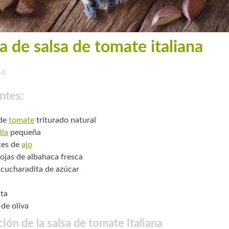
a de salsa de tomate italiana
4
ntes:
 de
tomate
triturado natural
lla
pequeña
tes de
ajo
hojas de albahaca fresca
cucharadita de azúcar
ta
 de oliva
ión de la salsa de tomate italiana