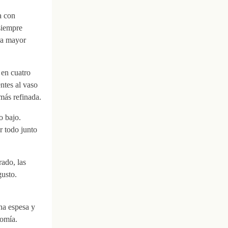
a con
siempre
ra mayor
 en cuatro
ntes al vaso
 más refinada.
o bajo.
r todo junto
rado, las
gusto.
na espesa y
nomía.