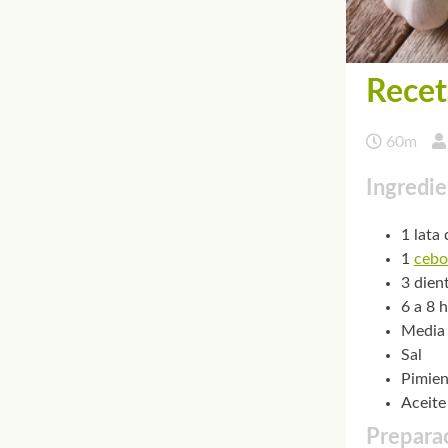
Recet
60m
Ingredie
1 lata
1
cebo
3 dien
6 a 8 
Media 
Sal
Pimien
Aceite
Preparac