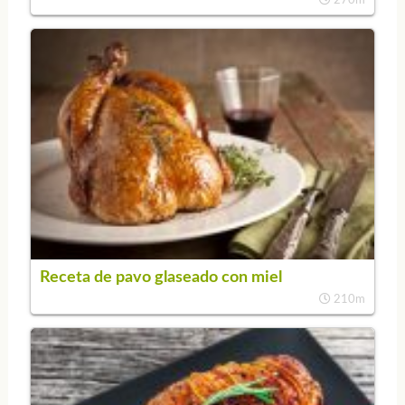
270m
Receta de pavo glaseado con miel
210m