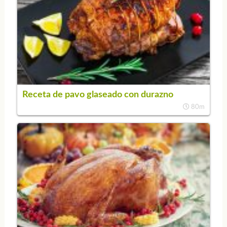
Receta de pavo glaseado con durazno
80m