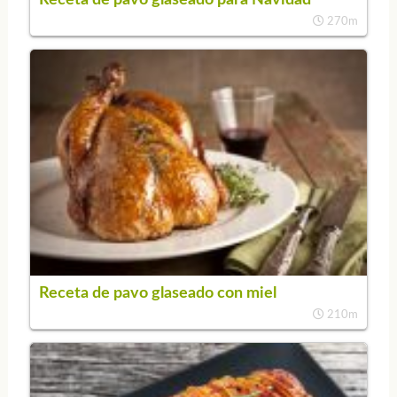
270m
Receta de pavo glaseado con miel
210m