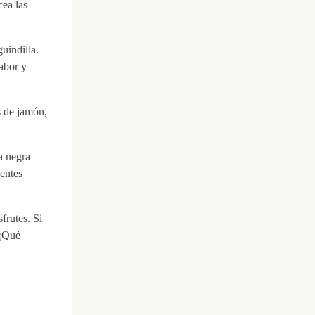
cea las
uindilla.
abor y
s de jamón,
a negra
entes
frutes. Si
 ¡Qué