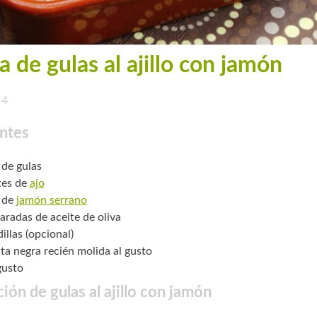
a de gulas al ajillo con jamón
4
ntes
 de gulas
tes de
ajo
 de
jamón serrano
aradas de aceite de oliva
illas (opcional)
ta negra recién molida al gusto
gusto
ión de gulas al ajillo con jamón