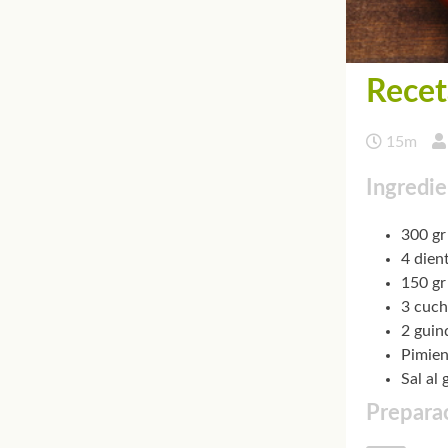
Recet
15m
Ingredie
300 gr
4 dien
150 gr
3 cuch
2 guind
Pimien
Sal al 
Preparac