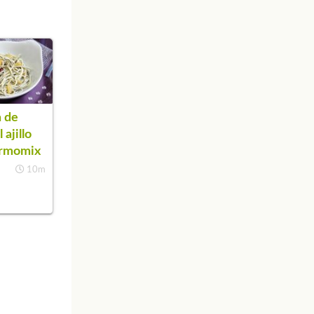
 de
 ajillo
ermomix
10m