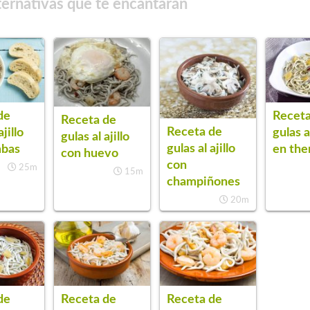
ternativas que te encantarán
de
Receta
Receta de
Receta de
ajillo
gulas al
gulas al ajillo
gulas al ajillo
mbas
en th
con huevo
con
25m
15m
champiñones
20m
de
Receta de
Receta de