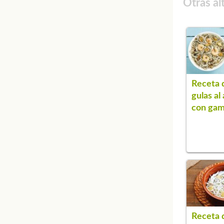
Otras al
Receta 
gulas al 
con ga
Receta 