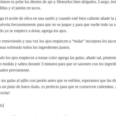
imero es pelar los dientes de ajo y filetearlos bien delgados. Luego, tro
illas y el jamón en tacos.
a el aceite de oliva en una sartén y cuando esté bien caliente añade la g
évela frecuentemente para que no se pegue y para que suelte todo su s
o ya se empiece a dorar, agrega los ajos.
 removiendo y una vez los ajos empiecen a “bailar” incorpora los taco
nua sofriendo todos los ingredientes juntos.
o los ajos empiecen a tomar color agrega las gulas, añade sal, pimient
n molida y saltea durante 3 minutos para que se sazonen con los ingredi
nados previamente.
 tus gulas al ajillo con jamón antes que se enfríen, esperamos que las dis
s un plato de barro úsalo, es perfecto para que se conserven calientitas.
veche!
s]