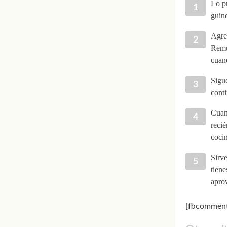
Lo pr
guind
Agreg
Remu
cuand
Sigue
conti
Cuand
recié
coci
Sirve
tiene
apro
[fbcomment