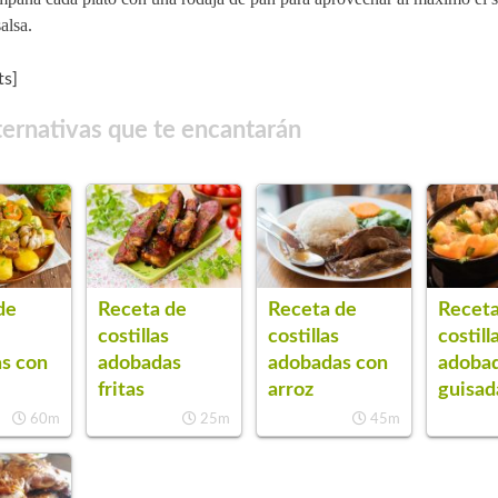
salsa.
s]
ternativas que te encantarán
de
Receta de
Receta de
Receta
costillas
costillas
costill
s con
adobadas con
adobadas
adoba
arroz
fritas
guisad
60m
45m
25m