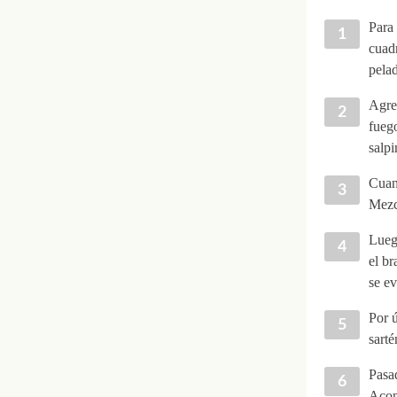
Para 
cuadr
pelad
Agreg
fuego
salpi
Cuand
Mezcl
Luego
el br
se ev
Por ú
sarté
Pasad
Acom