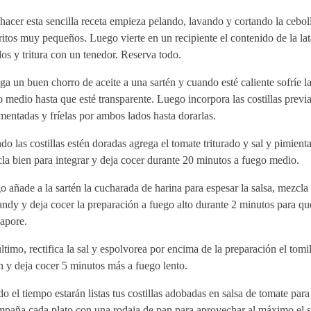
hacer esta sencilla receta empieza pelando, lavando y cortando la cebol
itos muy pequeños. Luego vierte en un recipiente el contenido de la la
os y tritura con un tenedor. Reserva todo.
a un buen chorro de aceite a una sartén y cuando esté caliente sofríe la
 medio hasta que esté transparente. Luego incorpora las costillas prev
mentadas y fríelas por ambos lados hasta dorarlas.
o las costillas estén doradas agrega el tomate triturado y sal y pimienta
a bien para integrar y deja cocer durante 20 minutos a fuego medio.
 añade a la sartén la cucharada de harina para espesar la salsa, mezcla
andy y deja cocer la preparación a fuego alto durante 2 minutos para qu
apore.
ltimo, rectifica la sal y espolvorea por encima de la preparación el tomil
n y deja cocer 5 minutos más a fuego lento.
o el tiempo estarán listas tus costillas adobadas en salsa de tomate para 
paña cada plato con una rodaja de pan para aprovechar al máximo el s