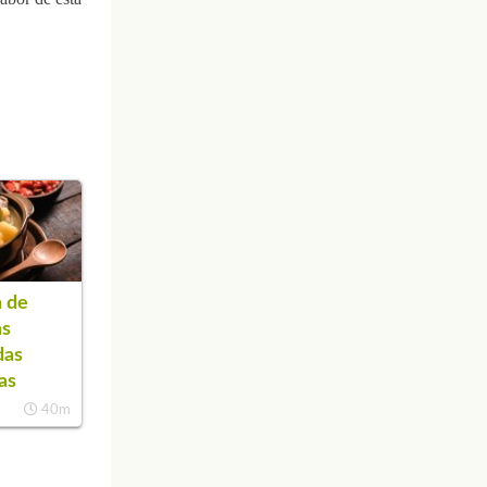
 de
as
das
as
40m