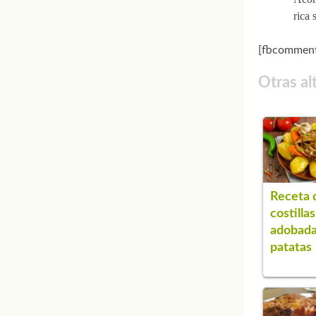
rica 
[fbcomment
Otras al
Receta 
costillas
adobada
patatas