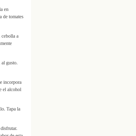
la en
ta de tomates
 cebolla a
iamente
 al gusto.
 e incorpora
e el alcohol
lo. Tapa la
disfrutar.
abor de esta