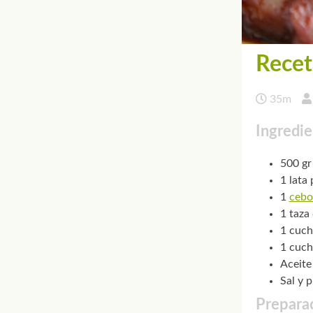
Recet
35m
Ingredie
500 gr
1 lata
1
cebo
1 taza
1 cuch
1 cuch
Aceite
Sal y 
Preparac