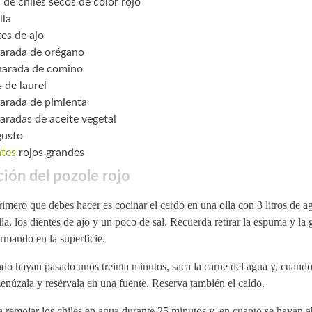
 de chiles secos de color rojo
lla
tes de ajo
arada de orégano
harada de comino
 de laurel
arada de pimienta
aradas de aceite vegetal
gusto
tes
rojos grandes
ión del pozole rojo
imero que debes hacer es cocinar el cerdo en una olla con 3 litros de a
la, los dientes de ajo y un poco de sal. Recuerda retirar la espuma y la 
rmando en la superficie.
o hayan pasado unos treinta minutos, saca la carne del agua y, cuando 
núzala y resérvala en una fuente. Reserva también el caldo.
 remojar los chiles en agua durante 25 minutos y, en cuanto se hayan 