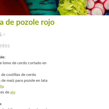
a de pozole rojo
4
ntes
ole
:
de lomo de cerdo cortado en
 de costillas de cerdo
s de maíz para pozole en lata
lla
tes de
ajo
a
: