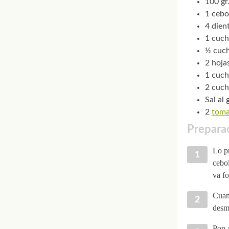
100 gr.
1 cebo
4 dien
1 cuch
½ cuc
2 hojas
1 cuch
2 cuch
Sal al 
2
toma
Preparac
Lo pr
cebol
va fo
Cuand
desme
Pon a