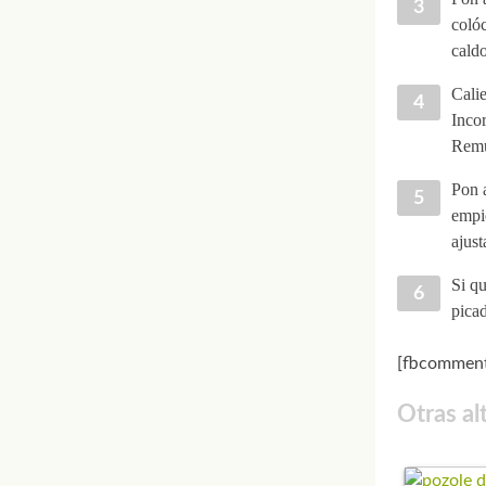
colóc
caldo
Calie
Incor
Remu
Pon a
empie
ajust
Si qu
picad
[fbcomment
Otras al