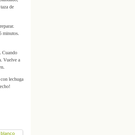
 taza de
reparar.
25 minutos.
do. Cuando
a. Vuelve a
en.
r con lechuga
vecho!