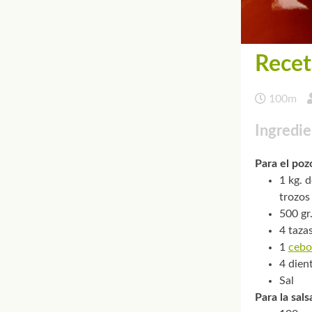
Recet
100m
Ingredie
Para el poz
1 kg. 
trozos
500 gr.
4 taza
1
cebo
4 dien
Sal
Para la sals