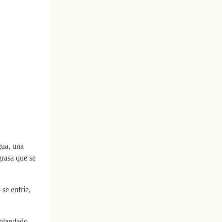
gua, una
grasa que se
se enfríe,
ablandado,