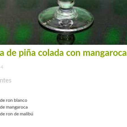
a de piña colada con mangaroca
4
ntes
 de ron blanco
 de mangaroca
 de ron de malibú