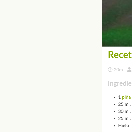
Recet
20m
Ingredie
1
piña
25 ml.
30 ml.
25 ml.
Hielo