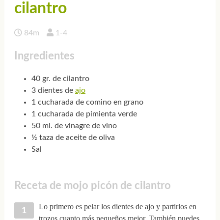
cilantro
84m
1-4
Ingredientes
40 gr. de cilantro
3 dientes de
ajo
1 cucharada de comino en grano
1 cucharada de pimienta verde
50 ml. de vinagre de vino
½ taza de aceite de oliva
Sal
Receta de mojo picón de cilantro
Lo primero es pelar los dientes de ajo y partirlos en
trozos cuanto más pequeños mejor. También puedes