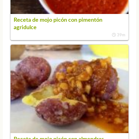
Receta de mojo picón con pimentón
agridulce
39m