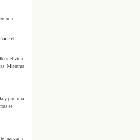
 en una
añade el
lo y el vino
ras. Mientras
lla y pon una
tras se
e de manzana,