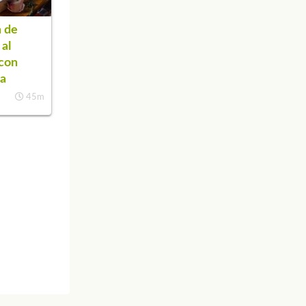
 de
 al
con
za
45m