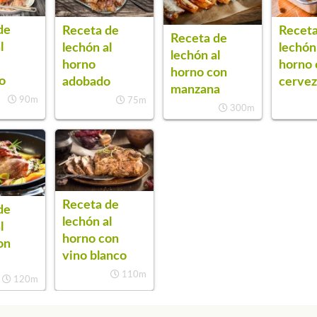
de
Receta de
Receta
Receta de
l
lechón al
lechón
lechón al
horno
horno 
horno con
o
adobado
cerve
manzana
90m
75m
300m
Receta de
de
lechón al
l
horno con
on
vino blanco
110m
120m