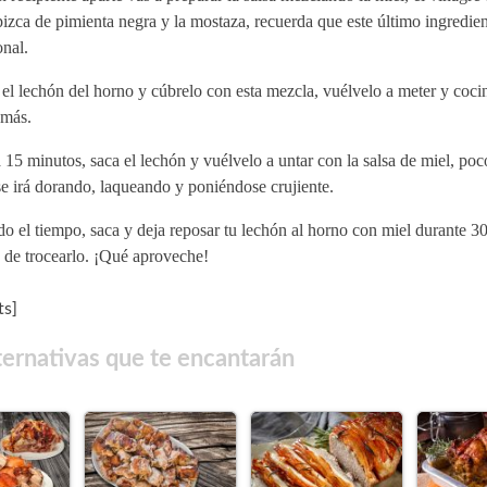
izca de pimienta negra y la mostaza, recuerda que este último ingredien
nal.
el lechón del horno y cúbrelo con esta mezcla, vuélvelo a meter y coci
 más.
15 minutos, saca el lechón y vuélvelo a untar con la salsa de miel, poc
se irá dorando, laqueando y poniéndose crujiente.
o el tiempo, saca y deja reposar tu lechón al horno con miel durante 3
 de trocearlo. ¡Qué aproveche!
s]
ternativas que te encantarán