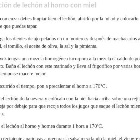
ión de lechón al horno con miel
comenzar debes limpiar bien el lechón, abrirlo por la mitad y colocarlo
e que puedas tapar.
ga los dientes de ajo pelados en un mortero y después de machacarlos 
l, el tomillo, el aceite de oliva, la sal y la pimienta.
vez tengas una mezcla homogénea incorpora a la mezcla el caldo de pol
o. Baña el lechón con este marinado y lleva al frigorífico por varias ho
tiempo se macere mejor.
currido el tiempo, pon a precalentar el horno a 170°C.
el lechón de la nevera y colócalo con la piel hacia arriba sobre una reji
ja por debajo para que recoja todos los jugos que saque el lechón mien
a.
el lechón al horno y hornea durante 1 hora a 170ºC.
 recipiente aparte vas a preparar la salsa mezclando la miel, el vinagr