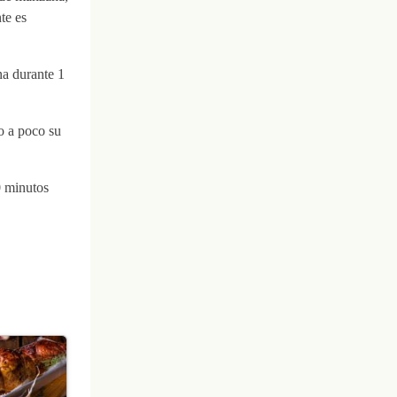
te es
na durante 1
o a poco su
0 minutos