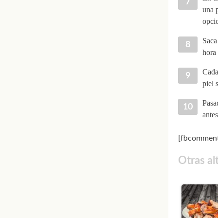
una p
opcio
Saca 
hora
Cada 
piel 
Pasad
antes
[fbcomment
Otras al