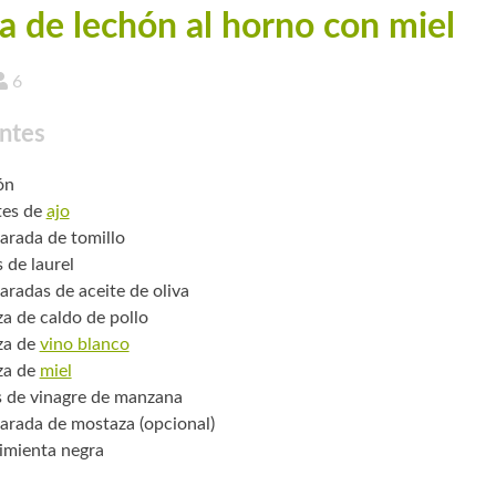
a de lechón al horno con miel
6
ntes
ón
tes de
ajo
arada de tomillo
 de laurel
aradas de aceite de oliva
za de caldo de pollo
za de
vino blanco
za de
miel
s de vinagre de manzana
arada de mostaza (opcional)
pimienta negra