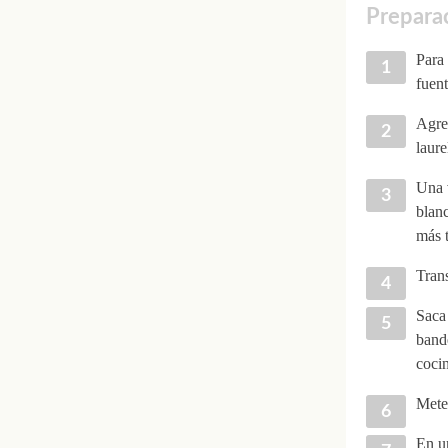
Preparac
Para 
fuent
Agre
laure
Una 
blanc
más 
Trans
Saca 
bande
cocin
Mete 
En un