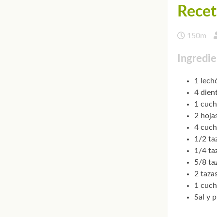
Recet
150m
Ingredie
1 lech
4 dien
1 cuch
2 hojas
4 cuch
1/2 ta
1/4 ta
5/8 ta
2 taza
1 cuch
Sal y 