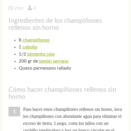
25m
4
Ingredientes de los champiñones
rellenos sin horno
8
champiñones
1
cebolla
1/2
pimiento rojo
200 gr de
jamón serrano
Queso parmesano rallado
Cómo hacer champiñones rellenos sin
horno
Para hacer estos champiñones rellenos sin horno, lava
los champiñones con abundante agua para eliminar el
exceso de tierra. Luego, corta los tallos con un
cuchillo (resérvalos) y haz un hueco circular en el