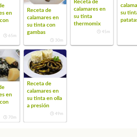
Receta de
calama
de
calamares en
Receta de
su tin
es en
su tinta
calamares en
patatas
 con
thermomix
su tinta con
gambas
45m
65m
30m
Receta de
de
calamares en
es en
su tinta en olla
 con
a presión
49m
70m