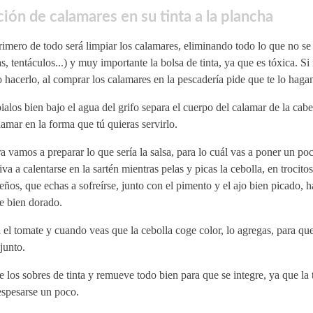
ión de calamares en su tinta a la plancha
imero de todo será limpiar los calamares, eliminando todo lo que no se
as, tentáculos...) y muy importante la bolsa de tinta, ya que es tóxica. Si
hacerlo, al comprar los calamares en la pescadería pide que te lo haga
alos bien bajo el agua del grifo separa el cuerpo del calamar de la cab
lamar en la forma que tú quieras servirlo.
 vamos a preparar lo que sería la salsa, para lo cuál vas a poner un poc
iva a calentarse en la sartén mientras pelas y picas la cebolla, en trocito
ños, que echas a sofreírse, junto con el pimento y el ajo bien picado, h
e bien dorado.
 el tomate y cuando veas que la cebolla coge color, lo agregas, para qu
junto.
e los sobres de tinta y remueve todo bien para que se integre, ya que la 
espesarse un poco.