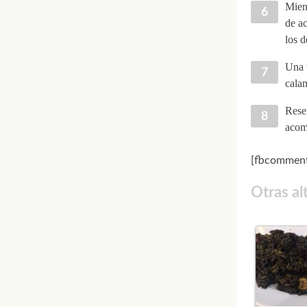
Mient
de ac
los d
Una v
cala
Reser
acomp
[fbcomment
Otras al