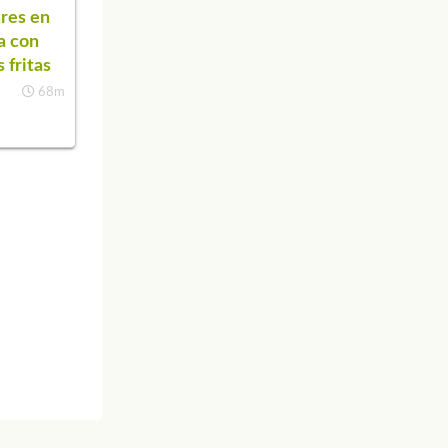
res en
ta con
 fritas
68m