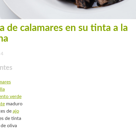
a de calamares en su tinta a la
ha
4
ntes
mares
lla
ento verde
te
maduro
tes de
ajo
es de tinta
 de oliva