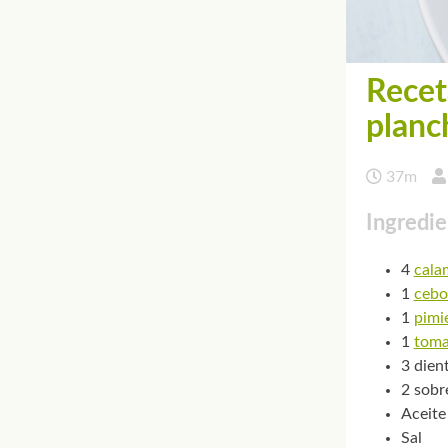
Recet
planc
37m
Ingredie
4
cala
1
cebo
1
pimi
1
toma
3 dien
2 sobr
Aceite
Sal