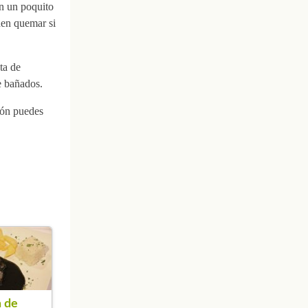
on un poquito
den quemar si
ta de
e bañados.
ción puedes
 de