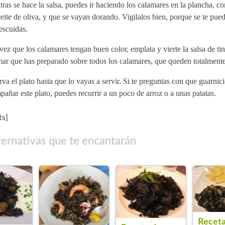
ras se hace la salsa, puedes ir haciendo los calamares en la plancha, c
eite de oliva, y que se vayan dorando. Vigilalos bien, porque se te pue
escuidas.
ez que los calamares tengan buen color, emplata y vierte la salsa de tin
mar que has preparado sobre todos los calamares, que queden totalment
va el plato hasta que lo vayas a servir. Si te preguntas con que guarni
añar este plato, puedes recurrir a un poco de arroz o a unas patatas.
s]
ternativas que te encantarán
Receta