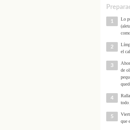
Preparac
Lo pr
(alet
como 
Límpi
el ca
Ahora
de ol
peque
qued
Ralla
todo 
Viert
que 