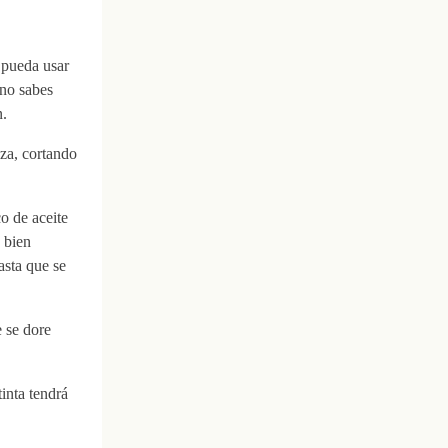
 pueda usar
 no sabes
n.
eza, cortando
o de aceite
s bien
asta que se
e se dore
tinta tendrá