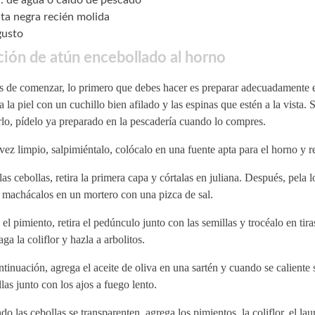
. de agua o caldo de pescado
ta negra recién molida
gusto
ión de atún encebollado al horno
s de comenzar, lo primero que debes hacer es preparar adecuadamente e
a la piel con un cuchillo bien afilado y las espinas que estén a la vista. S
lo, pídelo ya preparado en la pescadería cuando lo compres.
ez limpio, salpimiéntalo, colócalo en una fuente apta para el horno y r
las cebollas, retira la primera capa y córtalas en juliana. Después, pela l
 machácalos en un mortero con una pizca de sal.
el pimiento, retira el pedúnculo junto con las semillas y trocéalo en tira
ga la coliflor y hazla a arbolitos.
tinuación, agrega el aceite de oliva en una sartén y cuando se caliente s
las junto con los ajos a fuego lento.
o las cebollas se transparenten, agrega los pimientos, la coliflor, el laur