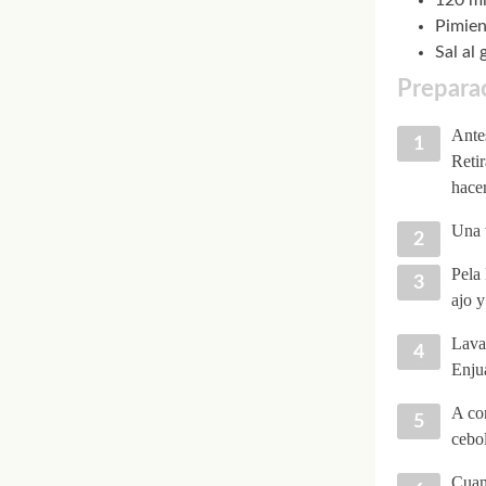
120 ml
Pimien
Sal al 
Preparac
Ante
Retir
hacer
Una v
Pela 
ajo y
Lava 
Enjua
A con
cebol
Cuand