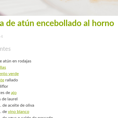
a de atún encebollado al horno
4
ntes
de atún en rodajas
llas
ento verde
te
rallado
iflor
tes de
ajo
 de laurel
. de aceite de oliva
. de
vino blanco