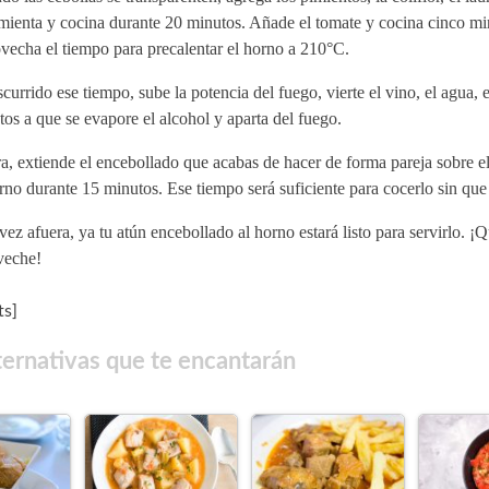
imienta y cocina durante 20 minutos. Añade el tomate y cocina cinco mi
vecha el tiempo para precalentar el horno a 210°C.
currido ese tiempo, sube la potencia del fuego, vierte el vino, el agua, 
os a que se evapore el alcohol y aparta del fuego.
, extiende el encebollado que acabas de hacer de forma pareja sobre el
rno durante 15 minutos. Ese tiempo será suficiente para cocerlo sin que
ez afuera, ya tu atún encebollado al horno estará listo para servirlo. ¡
veche!
s]
ternativas que te encantarán