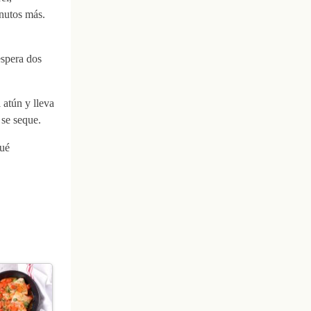
nutos más.
espera dos
 atún y lleva
 se seque.
Qué