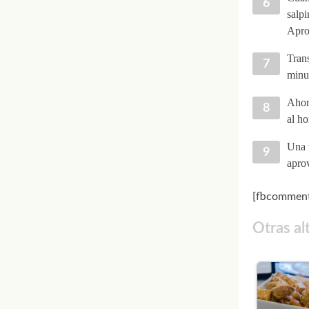
salp
Apro
Trans
minut
Ahora
al ho
Una v
apro
[fbcomment
Otras al