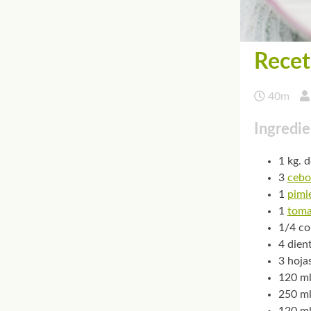
Recet
40m
Ingredie
1 kg. 
3
cebo
1
pimi
1
toma
1/4 col
4 dien
3 hojas
120 ml
250 ml