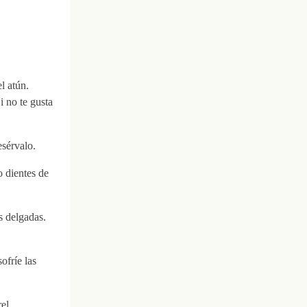
l atún.
i no te gusta
esérvalo.
o dientes de
s delgadas.
ofríe las
el,