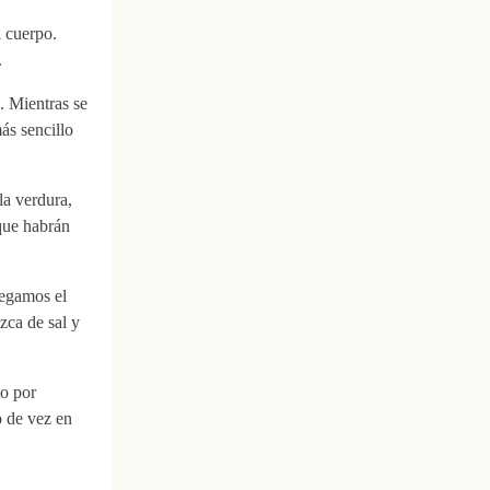
l cuerpo.
.
. Mientras se
ás sencillo
la verdura,
que habrán
regamos el
zca de sal y
o por
 de vez en