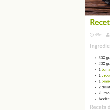
Recet
45m
Ingredie
300 gr
200 gr
1
toma
1
cebo
1
pimi
2 dien
½ litr
Aceite
Receta d