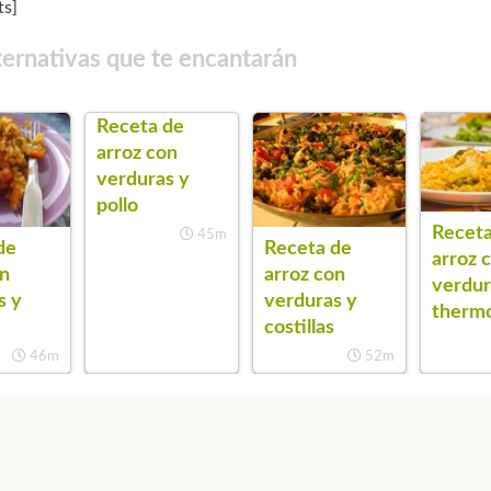
s]
ternativas que te encantarán
Receta de
arroz con
verduras y
pollo
Receta
45m
de
Receta de
arroz 
on
arroz con
verdur
s y
verduras y
therm
costillas
46m
52m