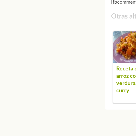
[fbcomment
Otras al
Receta 
arroz c
verdura
curry