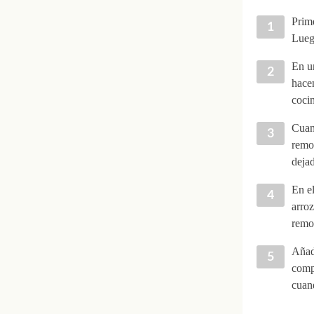
Prime
Lueg
En un
hacen
cocin
Cuand
remov
deja
En e
arroz
remov
Añad
comp
cuan