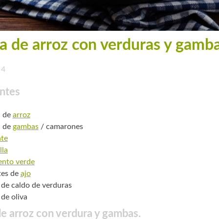
a de arroz con verduras y gamb
4
ntes
. de
arroz
. de
gambas
/ camarones
te
lla
ento verde
tes de
ajo
o de caldo de verduras
 de oliva
e arroz con verdura y gambas.