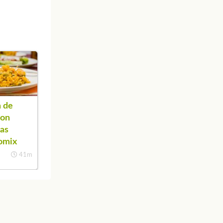
 de
con
as
omix
41m