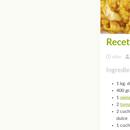
Recet
60m
Ingredie
1 kg. 
400 gr
1
sepi
2
toma
2 cuch
dulce
1 cuch