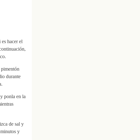
 es hacer el
 continuación,
co.
e pimentón
dio durante
a.
 y ponla en la
ientras
izca de sal y
 minutos y