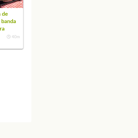
 de
a banda
ra
40m