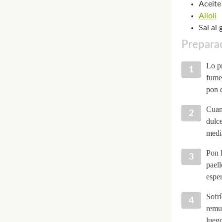
Aceite
Alioli
Sal al 
Preparac
Lo pr
fumet
pon e
Cuan
dulce
media
Pon l
paell
esper
Sofrí
remu
luego