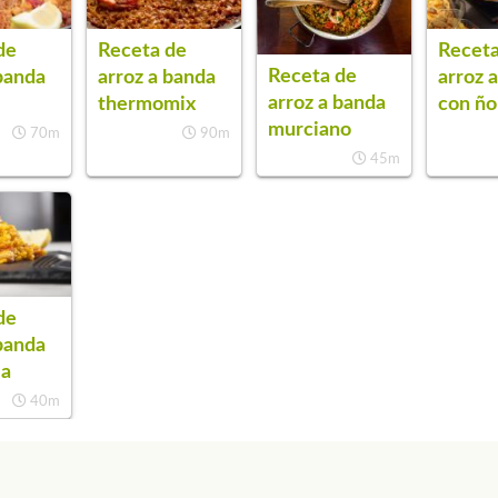
de
Receta de
Receta
Receta de
banda
arroz a banda
arroz 
arroz a banda
thermomix
con ño
murciano
70m
90m
45m
de
banda
ia
40m