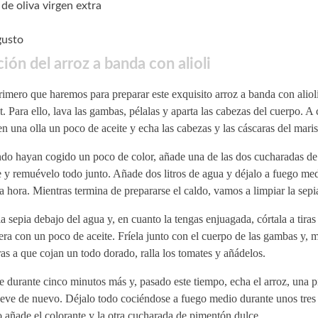
 de oliva virgen extra
gusto
ión del arroz a banda con alioli
imero que haremos para preparar este exquisito arroz a banda con alioli
. Para ello, lava las gambas, pélalas y aparta las cabezas del cuerpo. A
n una olla un poco de aceite y echa las cabezas y las cáscaras del maris
do hayan cogido un poco de color, añade una de las dos cucharadas d
 y remuévelo todo junto. Añade dos litros de agua y déjalo a fuego me
 hora. Mientras termina de prepararse el caldo, vamos a limpiar la sepi
a sepia debajo del agua y, en cuanto la tengas enjuagada, córtala a tiras
era con un poco de aceite. Fríela junto con el cuerpo de las gambas y, m
as a que cojan un todo dorado, ralla los tomates y añádelos.
e durante cinco minutos más y, pasado este tiempo, echa el arroz, una p
eve de nuevo. Déjalo todo cociéndose a fuego medio durante unos tres
 añade el colorante y la otra cucharada de pimentón dulce.