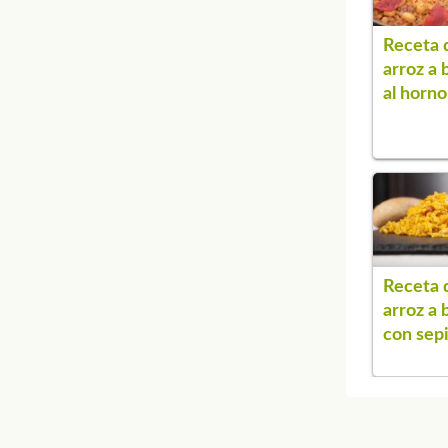
Receta 
arroz a 
al horno
Receta 
arroz a 
con sep