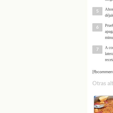
Ahora
déjal
Prueb
apaga
minut
A con
later
rece
[fbcomment
Otras al