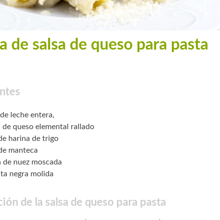
a de salsa de queso para pasta
ntes
 de leche entera,
. de queso elemental rallado
de harina de trigo
 de manteca
a de nuez moscada
ta negra molida
ión de la salsa de queso para pasta