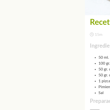
Recet
15m
Ingredie
50 ml.
100 gr
50 gr. 
50 gr.
1 pizc
Pimien
Sal
Preparac