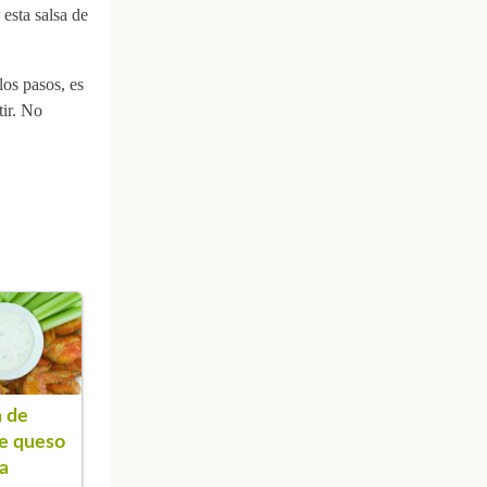
esta salsa de
los pasos, es
tir. No
 de
de queso
ta