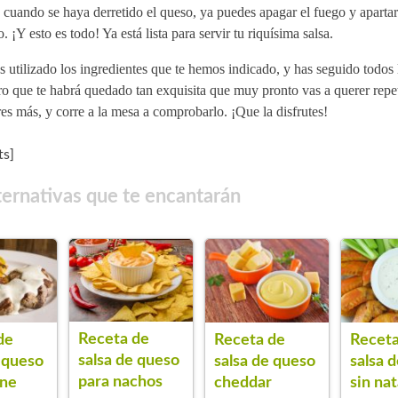
 cuando se haya derretido el queso, ya puedes apagar el fuego y apartar 
. ¡Y esto es todo! Ya está lista para servir tu riquísima salsa.
s utilizado los ingredientes que te hemos indicado, y has seguido todos 
o que te habrá quedado tan exquisita que muy pronto vas a querer repe
es más, y corre a la mesa a comprobarlo. ¡Que la disfrutes!
s]
ternativas que te encantarán
Receta de
de
Receta de
Receta
salsa de queso
 queso
salsa de queso
salsa 
para nachos
rne
cheddar
sin na