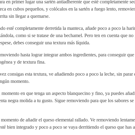
ra en primer lugar una sartén antiadherente que esté completamente sec
ca en cubos pequeños, y colócalos en la sartén a fuego lento, removie
rrita sin llegar a quemarse.
do esté completamente derretida la manteca, añade poco a poco la hari
ándola, como si se tratase de una bechamel. Pero ten en cuenta que no
spese, debes conseguir una textura más líquida.
moviendo hasta lograr integrar ambos ingredientes, para conseguir que 
génea y de textura fina.
ez consigas esta textura, ve añadiendo poco a poco la leche, sin parar
ingún momento.
l momento en que tenga un aspecto blanquecino y fino, ya puedes añadi
nta negra molida a tu gusto. Sigue removiendo para que los sabores se 
l momento de añadir el queso elemental rallado. Ve removiendo lentame
sté bien integrado y poco a poco se vaya derritiendo el queso que has 