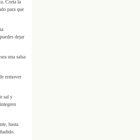
a. Corta la
ndo para que
na
 puedes dejar
sea una salsa
 de remover
r sal y
integren
nte, hasta
añadido.