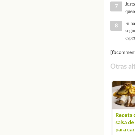
Justo
queso
Si ha
segur
esper
[fbcomment
Otras al
Receta 
salsa de
para ca