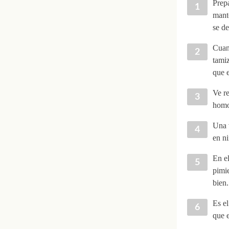
Prepa
mante
se de
Cuan
tamiz
que e
Ve re
homo
Una v
en n
En e
pimie
bien.
Es e
que e