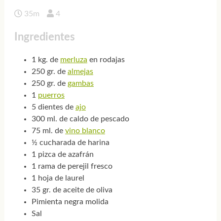
35m
4
Ingredientes
1 kg. de
merluza
en rodajas
250 gr. de
almejas
250 gr. de
gambas
1
puerros
5 dientes de
ajo
300 ml. de caldo de pescado
75 ml. de
vino blanco
½ cucharada de harina
1 pizca de azafrán
1 rama de perejil fresco
1 hoja de laurel
35 gr. de aceite de oliva
Pimienta negra molida
Sal