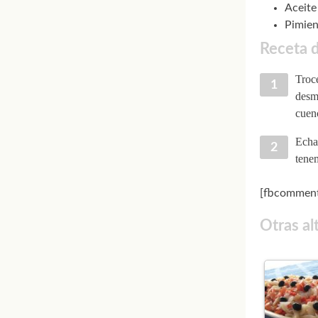
Aceite 
Pimien
Receta d
Troce
desme
cuenc
Echam
tene
[fbcomment
Otras al