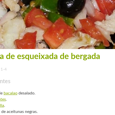
a de esqueixada de bergada
1-4
ntes
de
bacalao
desalado.
tes
.
lla
.
. de aceitunas negras.