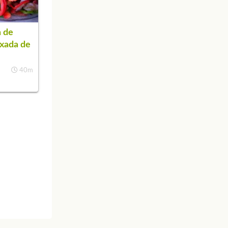
 de
xada de
a
40m