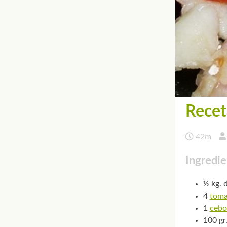
Recet
42m
Ingredie
½ kg. 
4
toma
1
cebo
100 gr