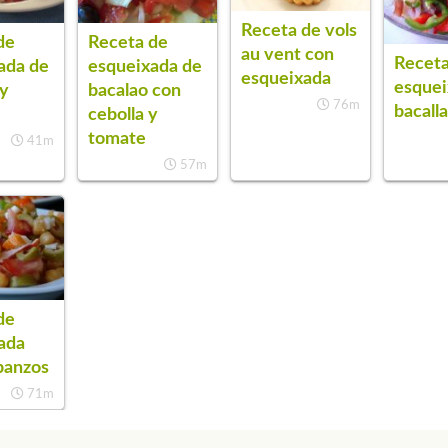
Receta de vols
de
Receta de
au vent con
Receta
ada de
esqueixada de
esqueixada
esquei
 y
bacalao con
76m
bacall
cebolla y
tomate
41m
57m
de
ada
banzos
71m