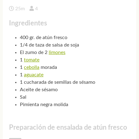
25m
4
Ingredientes
400 gr. de atún fresco
1/4 de taza de salsa de soja
El zumo de 2
limones
1
tomate
1
cebolla
morada
1
aguacate
1 cucharada de semillas de sésamo
Aceite de sésamo
Sal
Pimienta negra molida
Preparación de ensalada de atún fresco