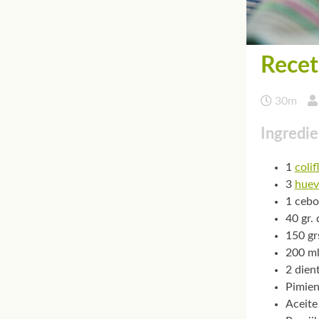
Recet
30m
Ingredie
1
colif
3
huev
1 cebo
40 gr.
150 gr
200 ml
2 dien
Pimien
Aceite