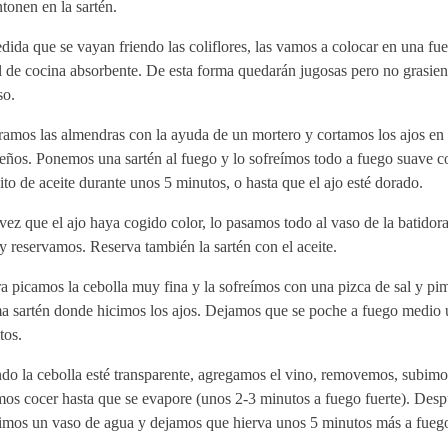
onen en la sartén.
ida que se vayan friendo las coliflores, las vamos a colocar en una fu
 de cocina absorbente. De esta forma quedarán jugosas pero no grasien
so.
ramos las almendras con la ayuda de un mortero y cortamos los ajos en 
eños. Ponemos una sartén al fuego y lo sofreímos todo a fuego suave c
to de aceite durante unos 5 minutos, o hasta que el ajo esté dorado.
ez que el ajo haya cogido color, lo pasamos todo al vaso de la batidora
y reservamos. Reserva también la sartén con el aceite.
 picamos la cebolla muy fina y la sofreímos con una pizca de sal y pim
a sartén donde hicimos los ajos. Dejamos que se poche a fuego medio 
tos.
do la cebolla esté transparente, agregamos el vino, removemos, subimo
mos cocer hasta que se evapore (unos 2-3 minutos a fuego fuerte). Des
imos un vaso de agua y dejamos que hierva unos 5 minutos más a fueg