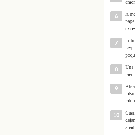
amont
A med
papel
exce
Tritu
pequ
poqui
Una v
bien 
Ahora
mism
minu
Cuan
deja
añad