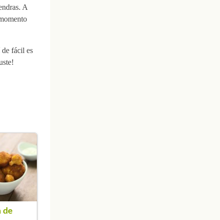
mendras. A
e momento
de fácil es
uste!
 de