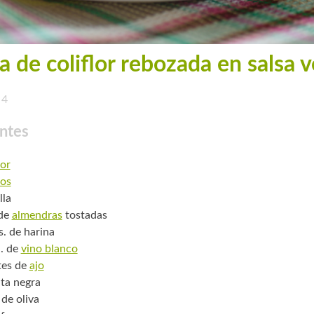
a de coliflor rebozada en salsa 
4
ntes
lor
os
lla
 de
almendras
tostadas
s. de harina
. de
vino blanco
tes de
ajo
ta negra
 de oliva