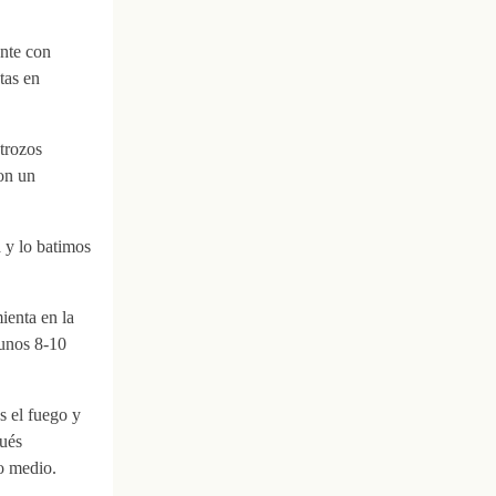
ente con
tas en
trozos
on un
 y lo batimos
ienta en la
unos 8-10
s el fuego y
pués
o medio.