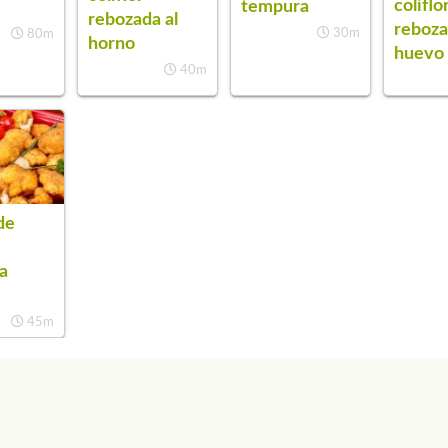
coliflo
tempura
rebozada al
reboza
30m
80m
horno
huevo
40m
de
a
45m