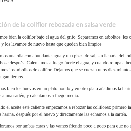
 fresco
ión de la coliflor rebozada en salsa verde
os bien la coliflor bajo el agua del grifo. Separamos en arbolitos, les 
s y los lavamos de nuevo hasta que queden bien limpios.
os una olla con abundante agua y una pizca de sal, sin llenarla del to
bose después. Calentamos a fuego fuerte el agua, y cuando rompa a her
mos los arbolitos de coliflor. Dejamos que se cuezan unos diez minutos
ngan tiernos.
mos bien los huevos en un plato hondo y en otro plato añadimos la har
e a una sartén, y calentamos a fuego medio.
o el aceite esté caliente empezamos a rebozar las coliflores: primero 
a harina, después por el huevo y directamente las echamos a la sartén.
doramos por ambas caras y las vamos friendo poco a poco para que no 