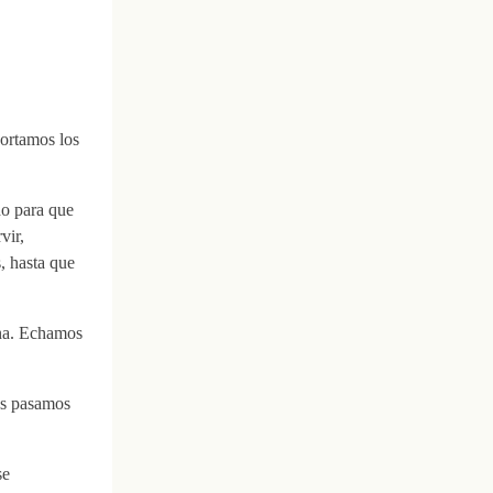
cortamos los
do para que
vir,
, hasta que
ina. Echamos
las pasamos
se