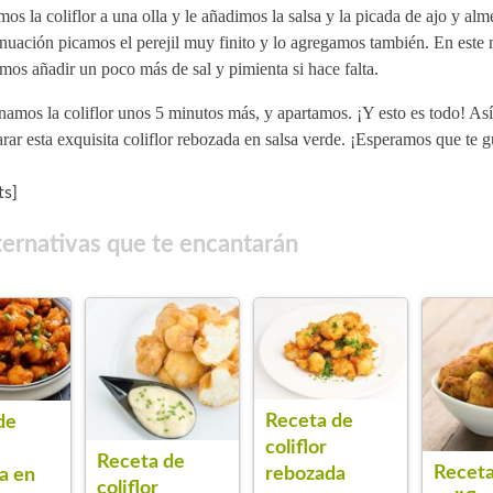
os la coliflor a una olla y le añadimos la salsa y la picada de ajo y al
inuación picamos el perejil muy finito y lo agregamos también. En est
os añadir un poco más de sal y pimienta si hace falta.
amos la coliflor unos 5 minutos más, y apartamos. ¡Y esto es todo! Así 
rar esta exquisita coliflor rebozada en salsa verde. ¡Esperamos que te g
s]
ternativas que te encantarán
Receta de
de
coliflor
Receta de
Receta
rebozada
a en
coliflor