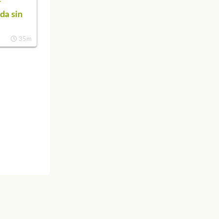
r
da sin
35m