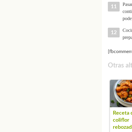
Pasam
cont
podem
Cocin
prepa
[fbcomment
Otras al
Receta 
coliflor
rebozad