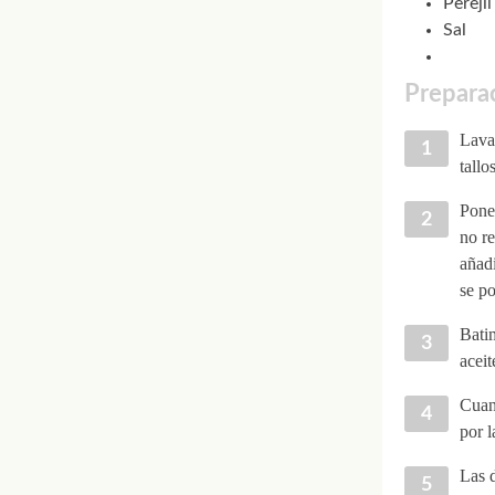
Perejil
Sal
Preparac
Lavam
tallo
Ponem
no re
añadi
se po
Bati
aceit
Cuand
por l
Las 