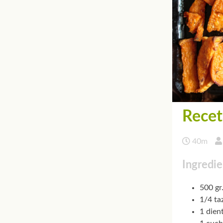
Recet
40m
Ingredie
500 gr
1/4 ta
1 dien