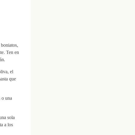
 boniatos,
te. Ten en
án.
iva, el
hasta que
s o una
una sola
a a los