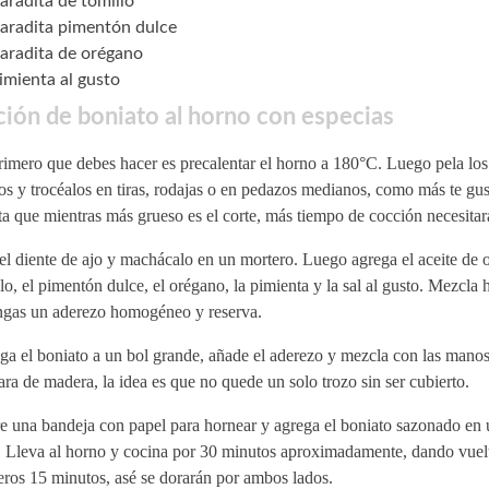
aradita de tomillo
aradita pimentón dulce
aradita de orégano
pimienta al gusto
ión de boniato al horno con especias
imero que debes hacer es precalentar el horno a 180°C. Luego pela los
os y trocéalos en tiras, rodajas o en pedazos medianos, como más te gus
a que mientras más grueso es el corte, más tiempo de cocción necesitar
el diente de ajo y machácalo en un mortero. Luego agrega el aceite de ol
lo, el pimentón dulce, el orégano, la pimienta y la sal al gusto. Mezcla 
ngas un aderezo homogéneo y reserva.
ga el boniato a un bol grande, añade el aderezo y mezcla con las mano
ra de madera, la idea es que no quede un solo trozo sin ser cubierto.
e una bandeja con papel para hornear y agrega el boniato sazonado en 
. Lleva al horno y cocina por 30 minutos aproximadamente, dando vuelt
ros 15 minutos, asé se dorarán por ambos lados.