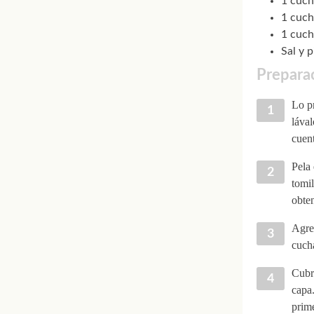
1 cuch
1 cuch
1 cuch
Sal y 
Preparac
Lo pr
lával
cuent
Pela 
tomil
obte
Agre
cucha
Cubr
capa
prime