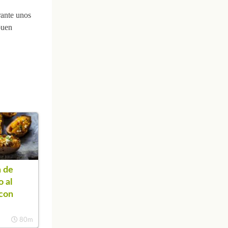
rante unos
buen
 de
o al
con
80m