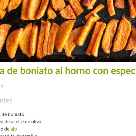
a de boniato al horno con espec
4
ntes
. de boniato
za de aceite de oliva
te de
ajo