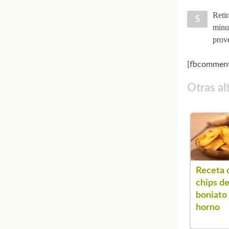
Retir
minut
prov
[fbcomment
Otras al
Receta 
chips d
boniato 
horno