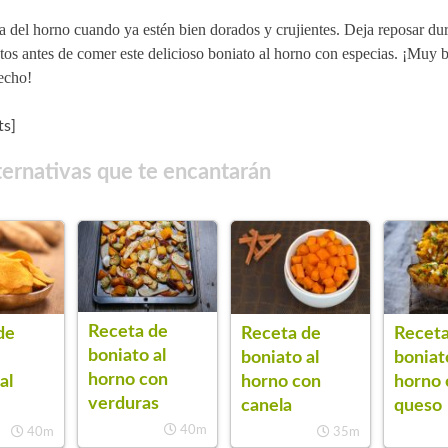
a del horno cuando ya estén bien dorados y crujientes. Deja reposar du
os antes de comer este delicioso boniato al horno con especias. ¡Muy 
echo!
s]
ternativas que te encantarán
Receta de
de
Receta de
Receta
boniato al
e
boniato al
boniat
horno con
al
horno con
horno 
verduras
canela
queso
40m
40m
35m