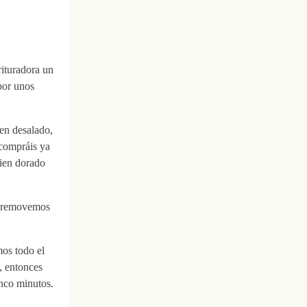
rituradora un
por unos
ien desalado,
 compráis ya
bien dorado
 y removemos
os todo el
, entonces
inco minutos.