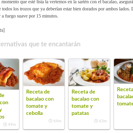
 momento que esté lista la vertemos en la sartén con el bacalao, asegu
 todos los trozos que ya deberían estar bien dorados por ambos lados.
r a fuego suave por 15 minutos.
s]
ternativas que te encantarán
Receta
Receta de
Receta de
de
bacala
bacalao con
bacalao con
 con
tomate
tomate y
tomate y
y
cebolla
patatas
os
64m
63m
49m