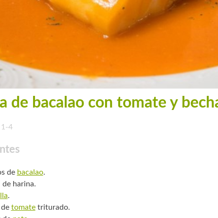
a de bacalao con tomate y bech
1-4
ntes
os de
bacalao
.
 de harina.
lla
.
 de
tomate
triturado.