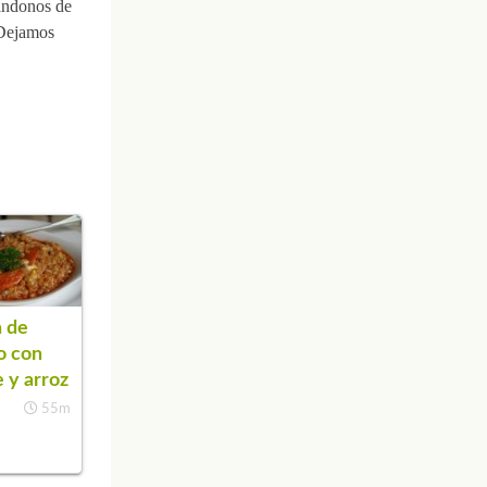
rándonos de
 Dejamos
 de
o con
 y arroz
55m