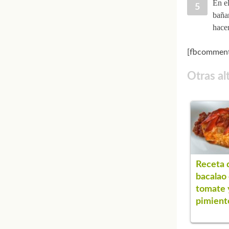
En el
bañar
hace
[fbcomment
Otras al
Receta 
bacalao
tomate 
pimient