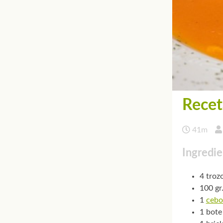
Recet
41m
Ingredie
4 troz
100 gr.
1
cebo
1 bote