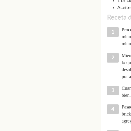
1 bric
Aceite 
Receta d
Proce
minut
minu
Mient
lo qu
desal
por 
Cuan
bien
Pasa
brick
agreg