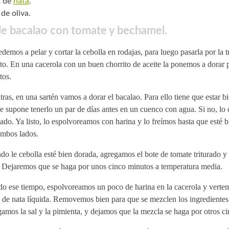
k de
nata
.
de oliva.
e bacalao con tomate y bechamel.
demos a pelar y cortar la cebolla en rodajas, para luego pasarla por la t
o. En una cacerola con un buen chorrito de aceite la ponemos a dorar 
tos.
ras, en una sartén vamos a dorar el bacalao. Para ello tiene que estar b
e supone tenerlo un par de días antes en un cuenco con agua. Si no, lo
ado. Ya listo, lo espolvoreamos con harina y lo freímos hasta que esté 
ambos lados.
do le cebolla esté bien dorada, agregamos el bote de tomate triturado
. Dejaremos que se haga por unos cinco minutos a temperatura media.
do ese tiempo, espolvoreamos un poco de harina en la cacerola y vertem
 de nata líquida. Removemos bien para que se mezclen los ingredientes
amos la sal y la pimienta, y dejamos que la mezcla se haga por otros c