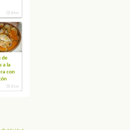
84m
 de
 a la
ra con
tón
81m