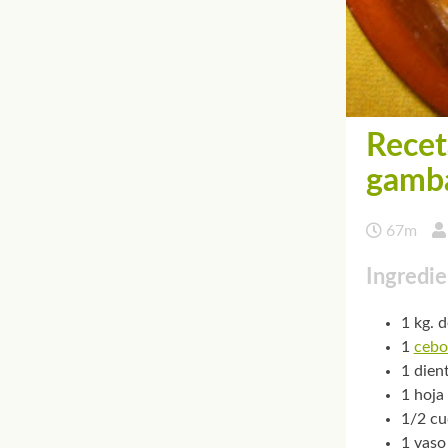
Recet
gamb
67m
Ingredie
1 kg. 
1
cebo
1 dien
1 hoja 
1/2 cu
1 vaso