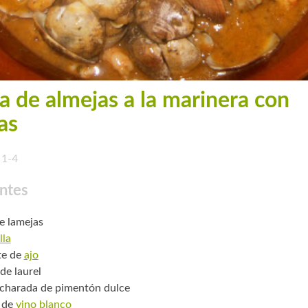
a de almejas a la marinera con
as
1-4
ntes
de lamejas
lla
te de
ajo
de laurel
charada de pimentón dulce
 de
vino blanco