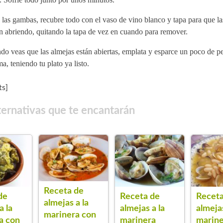
las gambas, recubre todo con el vaso de vino blanco y tapa para que la
n abriendo, quitando la tapa de vez en cuando para remover.
o veas que las almejas están abiertas, emplata y esparce un poco de pe
a, teniendo tu plato ya listo.
s]
ternativas que te encantarán
Receta de
de
Receta de
Receta
almejas a la
a la
almejas a la
almejas
marinera con
a con
marinera
marine