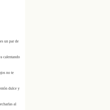
es un par de
ya calentando
ojos no te
entón dulce y
echarlas al