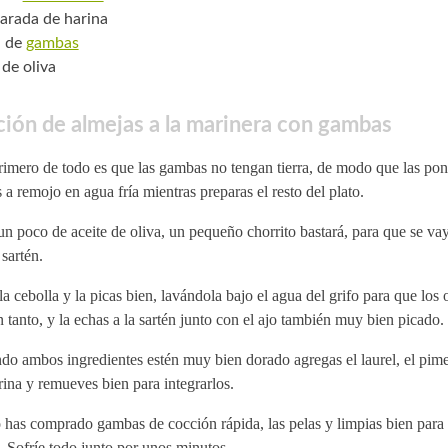
arada de harina
. de
gambas
 de oliva
ión de almejas a la marinera con gambas
imero de todo es que las gambas no tengan tierra, de modo que las pon
 a remojo en agua fría mientras preparas el resto del plato.
n poco de aceite de oliva, un pequeño chorrito bastará, para que se va
 sartén.
la cebolla y la picas bien, lavándola bajo el agua del grifo para que los 
n tanto, y la echas a la sartén junto con el ajo también muy bien picado.
do ambos ingredientes estén muy bien dorado agregas el laurel, el pim
rina y remueves bien para integrarlos.
 has comprado gambas de cocción rápida, las pelas y limpias bien para 
. Sofríe todo junto por unos minutos.