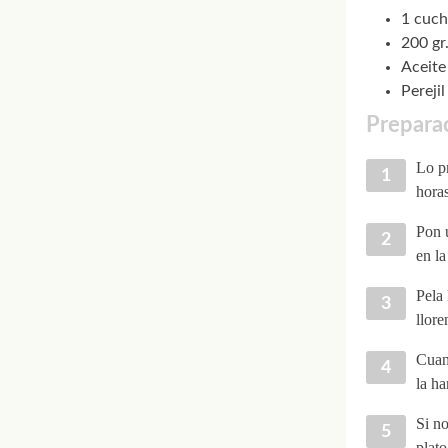
1 cuch
200 gr
Aceite
Perejil
Preparac
Lo pr
horas
Pon u
en la
Pela 
llore
Cuan
la ha
Si no
plato