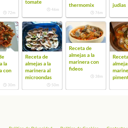
tomate
thermomix
judias
46m
72m
76m
Receta de
almejas a la
de
Receta de
Receta
marinera con
a la
almejas a la
almejas
fideos
a con
marinera al
marine
38m
microondas
pimen
30m
50m