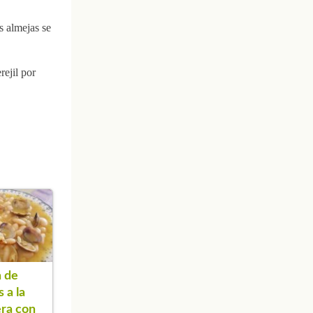
s almejas se
rejil por
 de
 a la
ra con