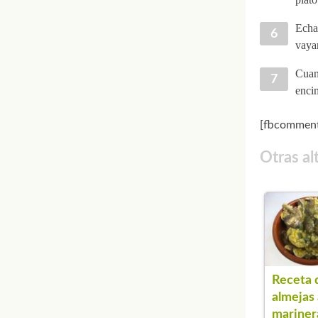
Echa 
vaya
Cuand
encim
[fbcomment
Otras al
Receta 
almejas 
mariner