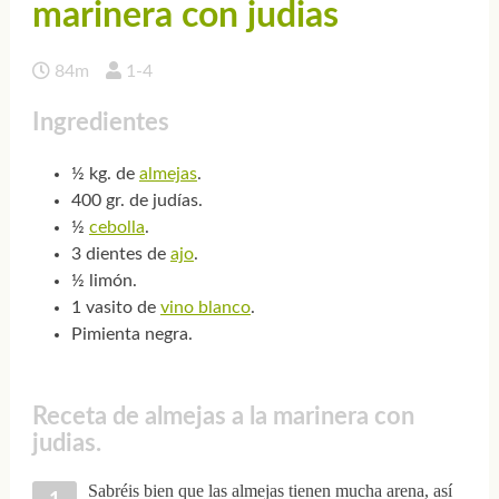
marinera con judias
84m
1-4
Ingredientes
½ kg. de
almejas
.
400 gr. de judías.
½
cebolla
.
3 dientes de
ajo
.
½ limón.
1 vasito de
vino blanco
.
Pimienta negra.
Receta de almejas a la marinera con
judias.
Sabréis bien que las almejas tienen mucha arena, así