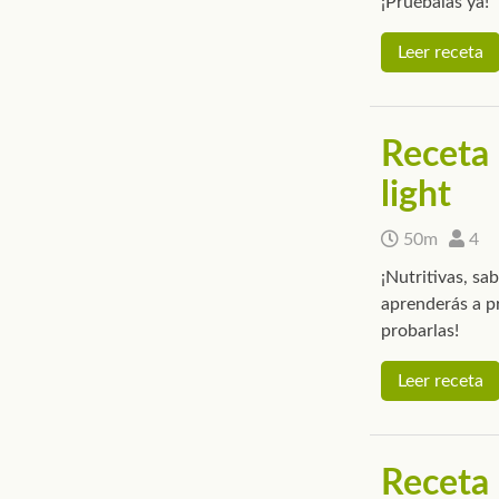
¡Pruébalas ya!
Leer receta
Receta 
light
50m
4
¡Nutritivas, sa
aprenderás a p
probarlas!
Leer receta
Receta 