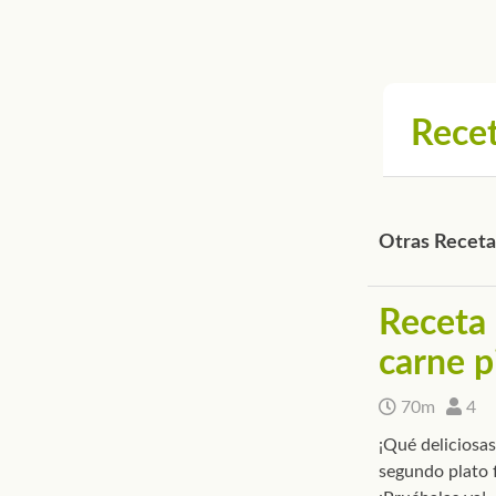
Recet
Otras Receta
Receta 
carne p
70m
4
¡Qué deliciosas
segundo plato f