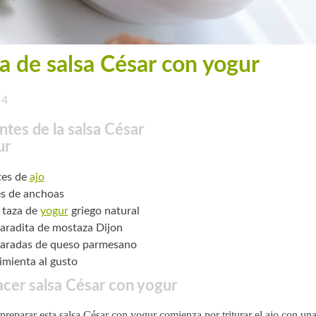
a de salsa César con yogur
4
ntes de la salsa César
ur
tes de
ajo
tes de anchoas
 taza de
yogur
griego natural
aradita de mostaza Dijon
aradas de queso parmesano
pimienta al gusto
cer salsa César con yogur
preparar esta salsa César con yogur comienza por triturar el ajo con una