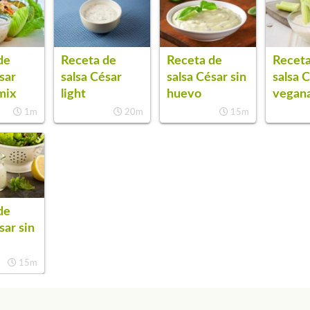
de
Receta de
Receta de
Receta
sar
salsa César
salsa César sin
salsa 
mix
light
huevo
vegan
1m
20m
15m
de
sar sin
15m