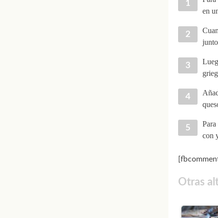
en un
Cuand
junt
Luego
grieg
Añad
queso
Para 
con y
[fbcomment
Otras al