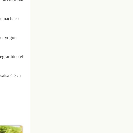
 y machaca
 el yogur
.
grar bien el
 salsa César