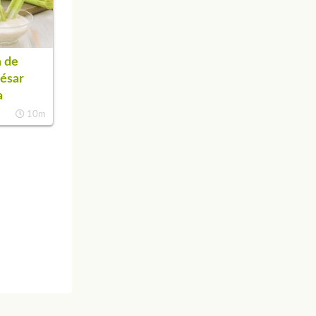
 de
César
a
10m