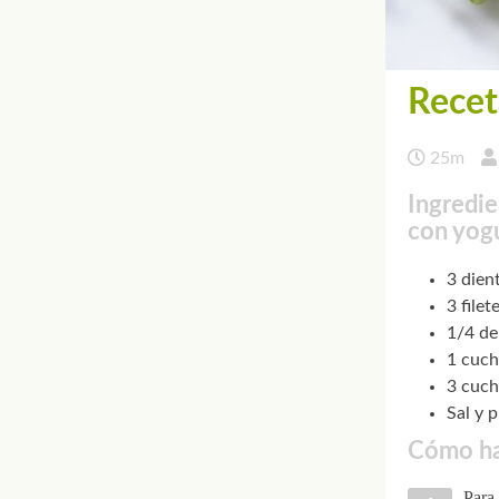
Recet
25m
Ingredie
con yog
3 dien
3 file
1/4 de
1 cuch
3 cuch
Sal y 
Cómo ha
Para 