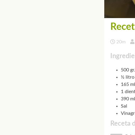
Recet
20m
Ingredie
500 gr
½ litr
165 ml
1 dien
390 ml
Sal
Vinagr
Receta 