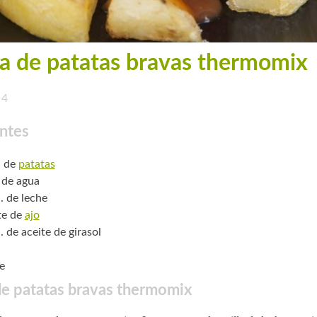
a de patatas bravas thermomix
4
ntes
. de
patatas
o de agua
. de leche
te de
ajo
. de aceite de girasol
e
de patatas bravas thermomix