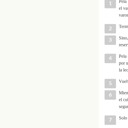
Pela 
el va
varo
Term
Sino
reser
Pela 
por 
la le
Vuelv
Mient
el c
segu
Solo 