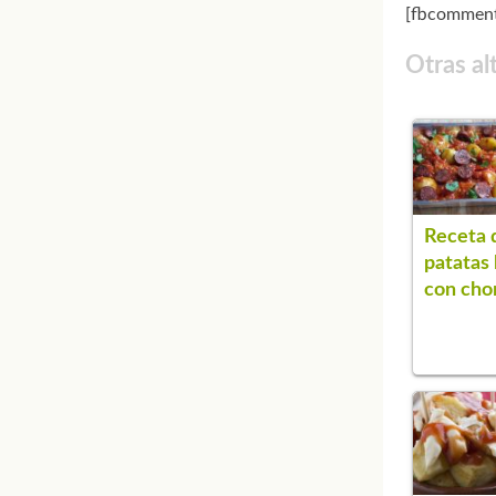
[fbcomment
Otras al
Receta 
patatas
con cho