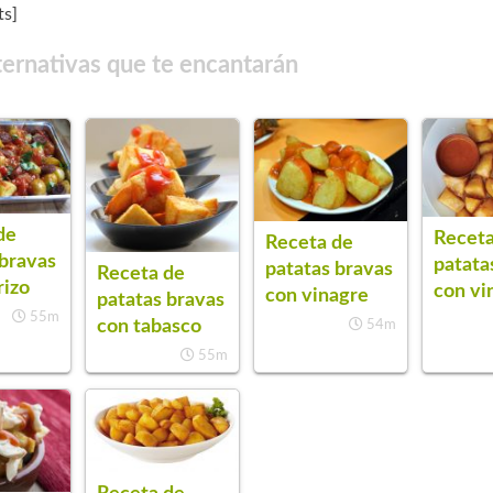
s]
ternativas que te encantarán
de
Receta
Receta de
 bravas
patata
patatas bravas
Receta de
rizo
con vi
con vinagre
patatas bravas
55m
con tabasco
54m
55m