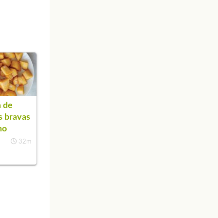
 de
s bravas
no
32m