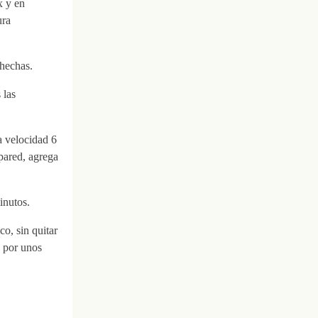
x y en
ura
 hechas.
 las
 a velocidad 6
pared, agrega
inutos.
co, sin quitar
s por unos