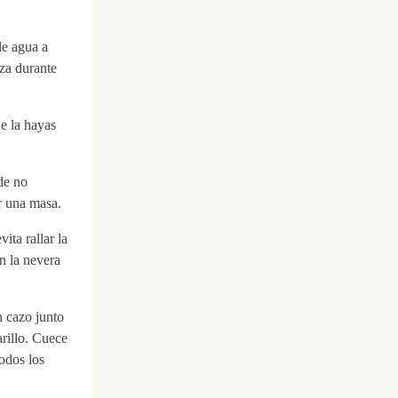
de agua a
za durante
e la hayas
 de no
r una masa.
ita rallar la
n la nevera
n cazo junto
rillo. Cuece
odos los