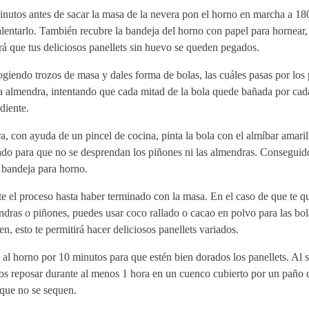
nutos antes de sacar la masa de la nevera pon el horno en marcha a 18
lentarlo. También recubre la bandeja del horno con papel para hornear,
rá que tus deliciosos panellets sin huevo se queden pegados.
giendo trozos de masa y dales forma de bolas, las cuáles pasas por los
a almendra, intentando que cada mitad de la bola quede bañada por cad
diente.
, con ayuda de un pincel de cocina, pinta la bola con el almíbar amari
do para que no se desprendan los piñones ni las almendras. Conseguido
 bandeja para horno.
e el proceso hasta haber terminado con la masa. En el caso de que te q
dras o piñones, puedes usar coco rallado o cacao en polvo para las bol
n, esto te permitirá hacer deliciosos panellets variados.
al horno por 10 minutos para que estén bien dorados los panellets. Al s
los reposar durante al menos 1 hora en un cuenco cubierto por un paño
 que no se sequen.