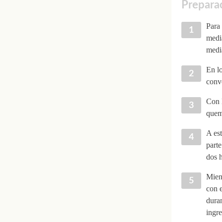
Preparac
Para 
media
medi
En lo
conv
Con l
quema
A est
part
dos 
Mient
con e
duran
ingre