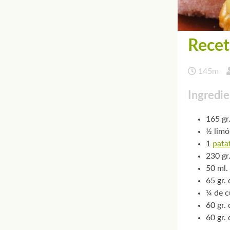
Recet
145m
Ingredie
165 gr
½ limó
1
pata
230 gr
50 ml.
65 gr.
¼ de c
60 gr.
60 gr.