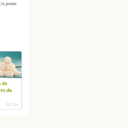
¡Un postre
 de
ets de
70m