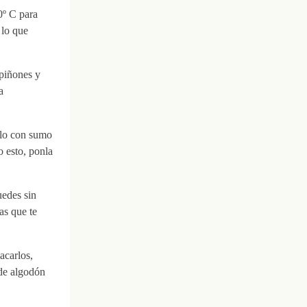
0º C para
 lo que
 piñones y
a
llo con sumo
 esto, ponla
uedes sin
as que te
acarlos,
 de algodón