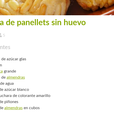
a de panellets sin huevo
5
ntes
. de azúcar glas
n
ta
grande
. de
almendras
 de agua
 de azúcar blanco
uchara de colorante amarillo
 de piñones
 de
almendras
en cubos