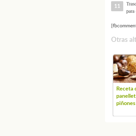
Trasc
para 
[fbcomment
Otras al
Receta 
panellet
piñones