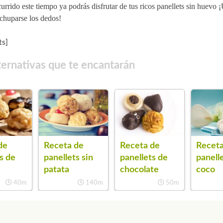
urrido este tiempo ya podrás disfrutar de tus ricos panellets sin huevo 
chuparse los dedos!
s]
ternativas que te encantarán
de
Receta de
Receta
Receta de
s de
panellets sin
panell
panellets de
patata
coco
chocolate
40m
140m
50m