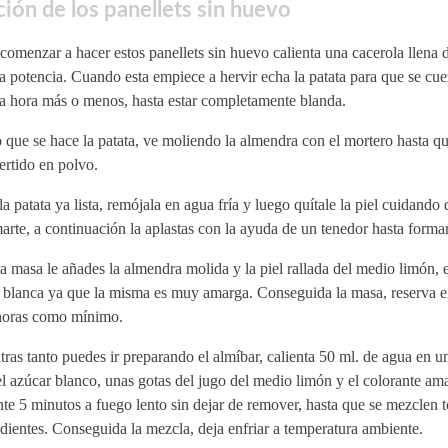
ión de los panellets sin huevo
comenzar a hacer estos panellets sin huevo calienta una cacerola llena 
 potencia. Cuando esta empiece a hervir echa la patata para que se cue
a hora más o menos, hasta estar completamente blanda.
 que se hace la patata, ve moliendo la almendra con el mortero hasta qu
ertido en polvo.
a patata ya lista, remójala en agua fría y luego quítale la piel cuidando
rte, a continuación la aplastas con la ayuda de un tenedor hasta forma
a masa le añades la almendra molida y la piel rallada del medio limón, ev
e blanca ya que la misma es muy amarga. Conseguida la masa, reserva e
horas como mínimo.
ras tanto puedes ir preparando el almíbar, calienta 50 ml. de agua en u
l azúcar blanco, unas gotas del jugo del medio limón y el colorante ama
te 5 minutos a fuego lento sin dejar de remover, hasta que se mezclen t
dientes. Conseguida la mezcla, deja enfriar a temperatura ambiente.