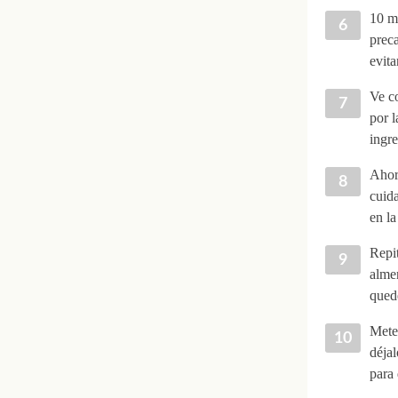
10 mi
preca
evita
Ve co
por l
ingre
Ahora
cuida
en la
Repit
almen
quede
Mete 
déja
para