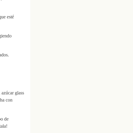
que esté
ogiendo
ados.
 azúcar glass
cha con
po de
ala!