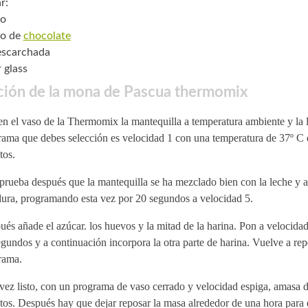
r:
vo
vo de
chocolate
escarchada
 glass
ción de la mona de Pascua thermomix
n el vaso de la Thermomix la mantequilla a temperatura ambiente y la 
rama que debes selección es velocidad 1 con una temperatura de 37º C d
tos.
rueba después que la mantequilla se ha mezclado bien con la leche y a
dura, programando esta vez por 20 segundos a velocidad 5.
és añade el azúcar. los huevos y la mitad de la harina. Pon a velocida
gundos y a continuación incorpora la otra parte de harina. Vuelve a repe
rama.
ez listo, con un programa de vaso cerrado y velocidad espiga, amasa d
tos. Después hay que dejar reposar la masa alrededor de una hora para