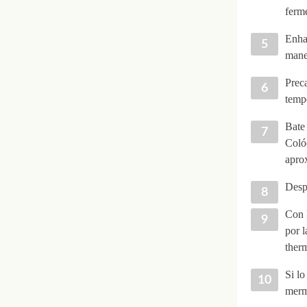
ferm
Enhar
mane
Preca
temp
Bate 
Coló
apro
Desp
Con l
por l
ther
Si lo
merme