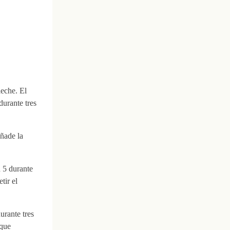
leche. El
urante tres
ñade la
d 5 durante
tir el
urante tres
 que