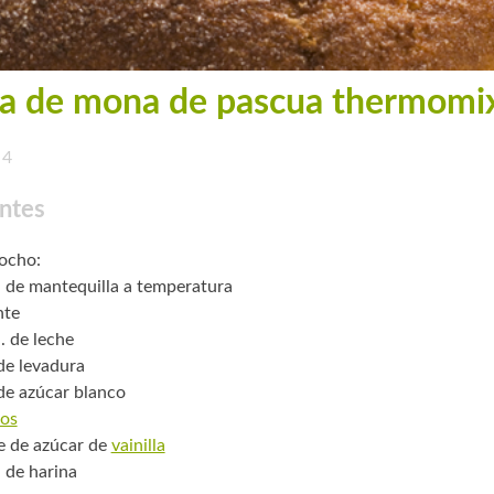
a de mona de pascua thermomi
4
ntes
cocho:
. de mantequilla a temperatura
nte
. de leche
 de levadura
 de azúcar blanco
os
e de azúcar de
vainilla
. de harina