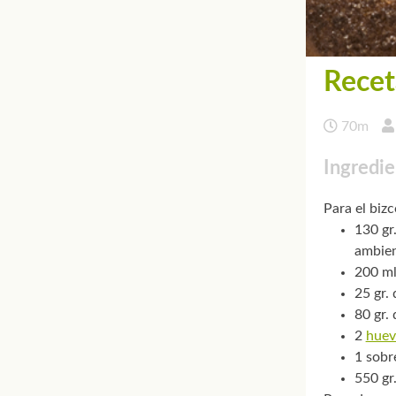
Recet
70m
Ingredie
Para el biz
130 gr
ambie
200 ml
25 gr.
80 gr.
2
huev
1 sobr
550 gr