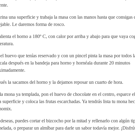
ente.
ina una superficie y trabaja la masa con las manos hasta que consigas 
jable. Le daremos forma de rosco.
lienta el horno a 180º C, con calor por arriba y abajo para que vaya c
eratura.
el huevo que tenías reservado y con un pincel pinta la masa por todos l
cala después en la bandeja para horno y hornéala durante 20 minutos
ximadamente.
ués la sacamos del horno y la dejamos reposar un cuarto de hora.
a mona ya templada, pon el huevo de chocolate en el centro, esparce el
a superficie y coloca las frutas escarchadas. Ya tendrás lista tu mona he
momix.
 deseas, puedes cortar el bizcocho por la mitad y rellenarlo con algún ti
lada, o preparar un almíbar para darle un sabor todavía mejor. ¡Disfrút