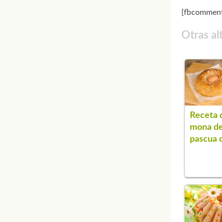
[fbcomment
Otras al
Receta 
mona d
pascua 