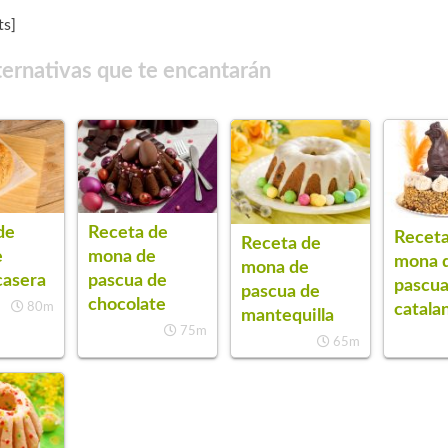
s]
ternativas que te encantarán
de
Receta de
Receta
Receta de
e
mona de
mona 
mona de
casera
pascua de
pascu
pascua de
chocolate
catala
80m
mantequilla
75m
65m