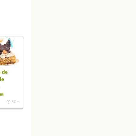
 de
de
a
na
60m