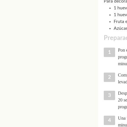
Para decora
1 hue
1 hue
Fruta 
Azúcar
Prepara
Pon e
prog
minu
Comp
leva
Despu
20 se
prog
Una v
minu