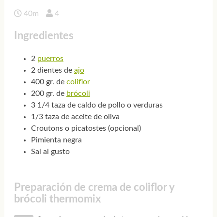
40m
4
Ingredientes
2
puerros
2 dientes de
ajo
400 gr. de
coliflor
200 gr. de
brócoli
3 1/4 taza de caldo de pollo o verduras
1/3 taza de aceite de oliva
Croutons o picatostes (opcional)
Pimienta negra
Sal al gusto
Preparación de crema de coliflor y
brócoli thermomix