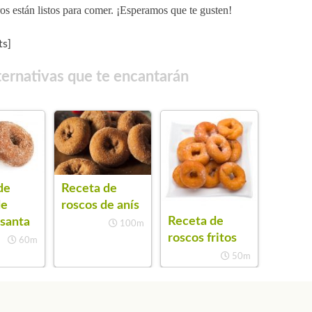
os están listos para comer. ¡Esperamos que te gusten!
s]
ternativas que te encantarán
de
Receta de
de
roscos de anís
Receta de
santa
100m
roscos fritos
60m
50m