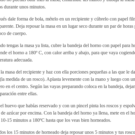
s durante unos minutos.
és dale forma de bola, mételo en un recipiente y cúbrelo con papel fil
parente. Deja reposar la masa en un lugar seco durante un par de horas 
oco de cuerpo.
o tengas la masa ya lista, cubre la bandeja del horno con papel para h
nde el horno a 180º C, con calor arriba y abajo, para que vaya cogiend
eratura adecuada.
la masa del recipiente y haz con ella porciones pequeñas a las que le d
 (la medida de un rosco). Aplasta levemente con la mano y luego con u
ro en el centro. Según las vayas preparando coloca en la bandeja, dej
paración entre ellas.
el huevo que habías reservado y con un pincel pinta los roscos y espol
de azúcar por encima. Con la bandeja del horno ya llena, mete en el h
 10-15 minutos a 180ºC hasta que los veas bien horneados.
os los 15 minutos de horneado deja reposar unos 5 minutos y tus rosco