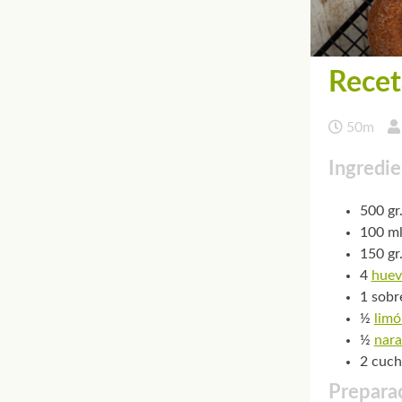
Recet
50m
Ingredie
500 gr.
100 ml
150 gr
4
huev
1 sobr
½
limó
½
nara
2 cuch
Preparac