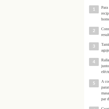
Para 
recip
homog
Conse
resu
Tamiz
aguje
Ralla
junto
eléct
A con
parar
masa
par d
Cuand