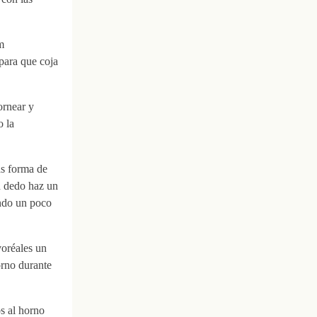
m
para que coja
ornear y
o la
as forma de
n dedo haz un
ando un poco
voréales un
orno durante
s al horno