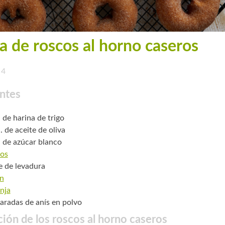
a de roscos al horno caseros
4
ntes
 de harina de trigo
. de aceite de oliva
. de azúcar blanco
os
e de levadura
n
nja
aradas de anís en polvo
ión de los roscos al horno caseros