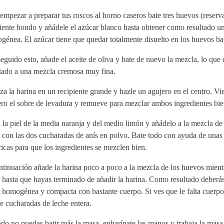
empezar a preparar tus roscos al horno caseros bate tres huevos (reserv
iente hondo y añádele el azúcar blanco hasta obtener como resultado u
énea. El azúcar tiene que quedar totalmente disuelto en los huevos ba
guido esto, añade el aceite de oliva y bate de nuevo la mezcla, lo que 
ltado a una mezcla cremosa muy fina.
a la harina en un recipiente grande y hazle un agujero en el centro. Vie
ro el sobre de levadura y remueve para mezclar ambos ingredientes bie
 la piel de la media naranja y del medio limón y añádelo a la mezcla de
 con las dos cucharadas de anís en polvo. Bate todo con ayuda de unas 
ricas para que los ingredientes se mezclen bien.
tinuación añade la harina poco a poco a la mezcla de los huevos mientr
 hasta que hayas terminado de añadir la harina. Como resultado deberá
 homogénea y compacta con bastante cuerpo. Si ves que le falta cuerpo
e cucharadas de leche entera.
o no puedas batir más la masa, enharínate las manos y trabaja la masa