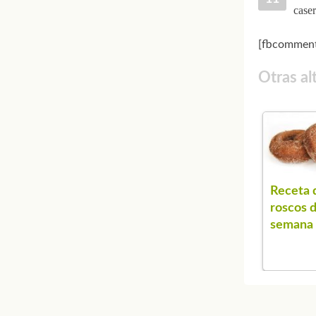
caser
[fbcomment
Otras al
Receta 
roscos 
semana 