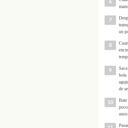
mano
Despu
trans
un p
Cuand
encie
temp
Saca 
bola
aguje
de se
Bate 
poco 
unos
Pasad