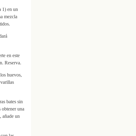
a 1) en un
na mezcla
tidos.
dará
rte en este
n. Reserva.
 los huevos,
varillas
as bates sin
s obtener una
, añade un
 con las