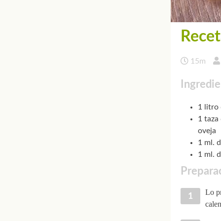
Recet
15m
Ingredie
1 litro
1 taza
oveja
1 ml. 
1 ml. 
Preparac
Lo pr
calen