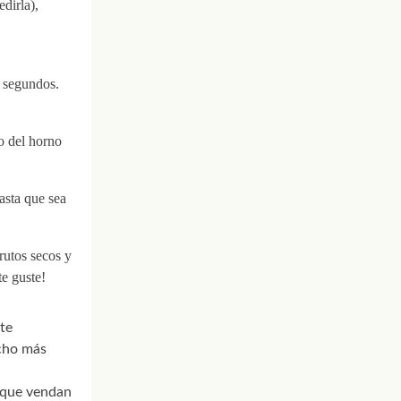
dirla),
s segundos.
o del horno
asta que sea
rutos secos y
te guste!
te
cho más
s que vendan