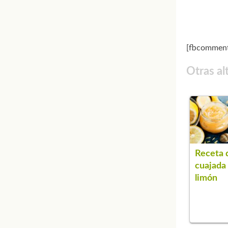
[fbcomment
Otras al
Receta 
cuajada
limón