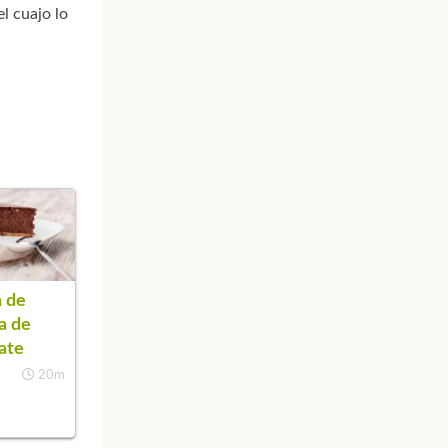
l cuajo lo
 de
a de
ate
20m