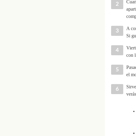
Cuan
apart
comp
A con
Si gu
Viert
con l
Pasad
el m
Sirve
verás