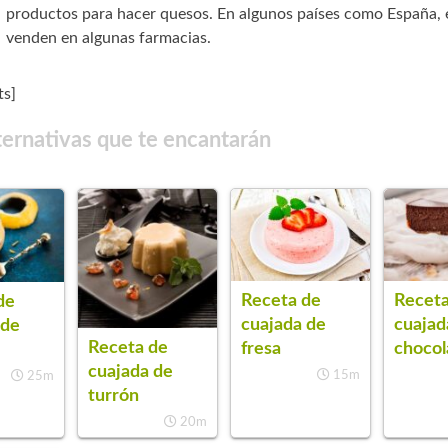
productos para hacer quesos. En algunos países como España, e
venden en algunas farmacias.
s]
ternativas que te encantarán
Receta de
Receta
de
cuajada de
cuajad
 de
Receta de
fresa
chocol
cuajada de
15m
25m
turrón
20m