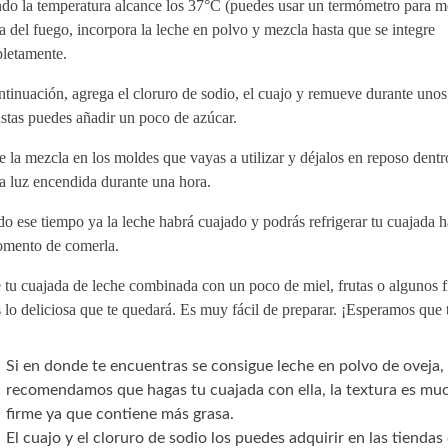
do la temperatura alcance los 37°C (puedes usar un termómetro para me
a del fuego, incorpora la leche en polvo y mezcla hasta que se integre
letamente.
tinuación, agrega el cloruro de sodio, el cuajo y remueve durante uno
stas puedes añadir un poco de azúcar.
e la mezcla en los moldes que vayas a utilizar y déjalos en reposo dentr
a luz encendida durante una hora.
o ese tiempo ya la leche habrá cuajado y podrás refrigerar tu cuajada h
omento de comerla.
 tu cuajada de leche combinada con un poco de miel, frutas o algunos f
 lo deliciosa que te quedará. Es muy fácil de preparar. ¡Esperamos que 
Si en donde te encuentras se consigue leche en polvo de oveja, 
recomendamos que hagas tu cuajada con ella, la textura es mu
firme ya que contiene más grasa.
El cuajo y el cloruro de sodio los puedes adquirir en las tienda