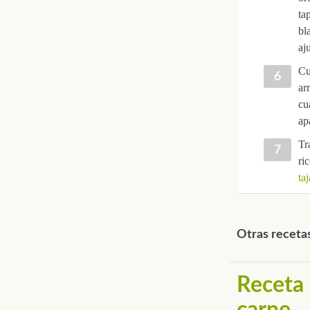
ta
bl
aj
Cu
ar
cu
ap
Tr
ri
ta
Otras recetas
Receta 
carne