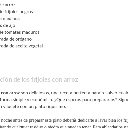
de arroz
de frijoles negros
la mediana
s de ajo
 de tomates maduros
rada de orégano
ada de aceite vegetal
ión de los frijoles con arroz
s con arroz
son deliciosos, una receta perfecta para resolver cual
forma simple y económica. ¿Qué esperas para prepararlos? Sigu
 y lúcete con un plato riquísimo.
 noche antes de preparar este plato deberás dedicarte a lavar bien los fri
tirando cualquier residuo o piedra que puedan tener. Para ablandarlos y f