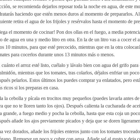
cción, se recomienda dejarlos reposar toda la noche en agua, de este m
dratarás haciendo que estén menos duros al momento de prepararlos. Al
guiente retira el agua de los frijoles y resérvalos hasta el momento de pre
lega el momento de cocinar! Pon dos ollas en el fuego, a media potenci
tro de agua en una y medio litro en otra. En la de un litro vas a cocer el 
os 10 minutos, para que esté precocido, mientras que en la otra colocará
mates para cocerlos durante unos 13 minutos más o menos.
 cuánto el arroz esté listo, cuélalo y lávalo bien con agua del grifo par
 almidón, mientras que los tomates, tras colarlos, déjalos enfriar un poco
spués pelarlos. Estos últimos los puedes comprar ya enlatados, pero es
s ricos si los preparas en casa.
la la cebolla y pícala en trocitos muy pequeños (puedes lavarla antes de 
ra que no te lloren tanto los ojos). Después calienta la cucharada de ace
la grande, a fuego medio y pocha la cebolla, hasta que esta coja un poco
spués añade los ajos previamente picados y deja que se doren ligeramen
a vez dorados, añade los frijoles enteros junto con los tomates troceado
égano. Remueve un poco y cubre con agua. Añade sal al gusto y deja c