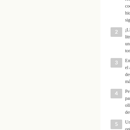
co
hi
si
¡L
li
un
to
En
el
de
má
Pe
pa
ol
de
Un
or