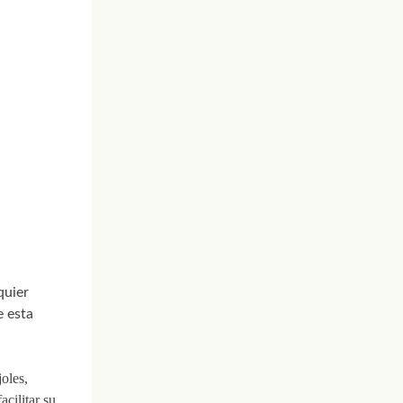
quier
e esta
joles,
acilitar su