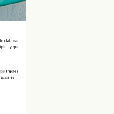
de elaborar,
ápida y que
 los
frijoles
raciones