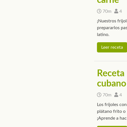
70m
4
¡Nuestros frijo
prepararlos pas
latino.
Leer receta
Receta 
cubano
70m
4
Los frijoles co
plátano frito o
¡Aprende a hac