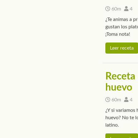
60m
4
¿Te animas a pr
gustan los plat
¡Toma nota!
Leer receta
Receta 
huevo
60m
4
¿Y si variamos 
huevo? No te lo
latino.