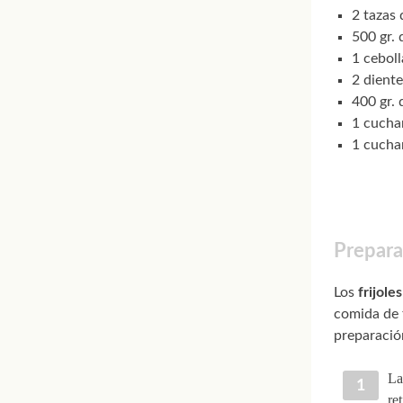
2 tazas 
500 gr. 
1 cebol
2 diente
400 gr.
1 cucha
1 cuchar
Preparac
Los
frijole
comida de 
preparación
La
re