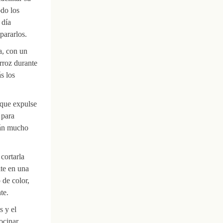
odo los
 día
pararlos.
a, con un
arroz durante
s los
a que expulse
 para
tán mucho
cortarla
ite en una
 de color,
te.
s y el
ocinar