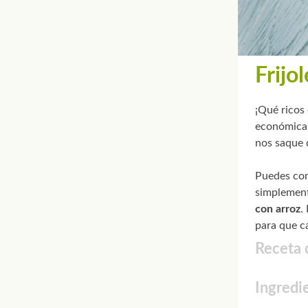
Frijo
¡Qué ricos
económica 
nos saque 
Puedes co
simplement
con arroz
.
para que c
Receta d
Ingredi