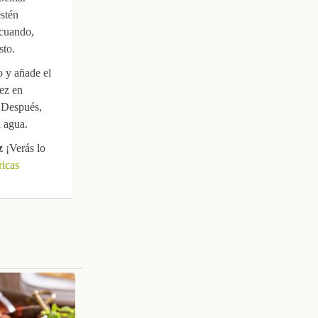
estén
 cuando,
sto.
o y añade el
ez en
. Después,
l agua.
z
¡Verás lo
ricas