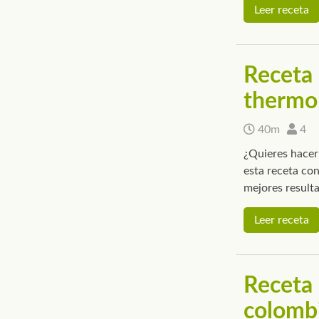
Leer receta
Receta 
thermo
40m
4
¿Quieres hacer
esta receta con
mejores result
Leer receta
Receta 
colomb