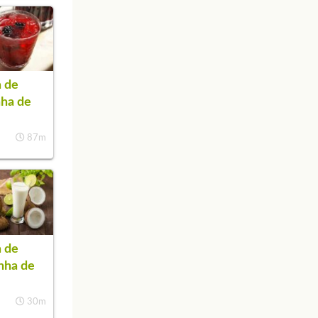
 de
nha de
87m
 de
inha de
30m