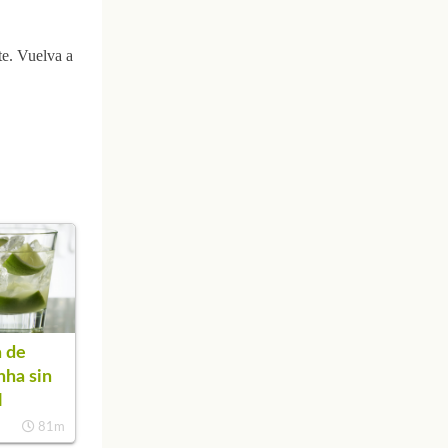
te. Vuelva a
 de
nha sin
l
81m