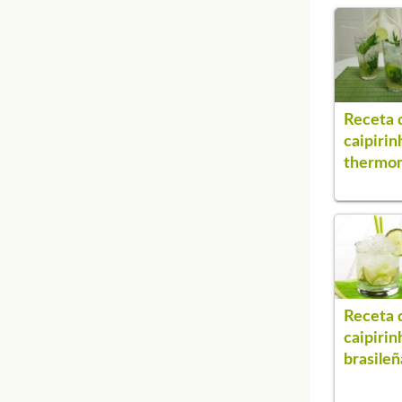
Receta 
caipirin
thermo
Receta 
caipirin
brasileñ