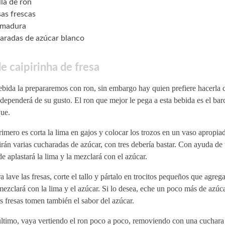
lla de ron
sas frescas
 madura
aradas de azúcar blanco
e caipirinha de fresa
bida la prepararemos con ron, sin embargo hay quien prefiere hacerla 
dependerá de su gusto. El ron que mejor le pega a esta bebida es el barc
que.
imero es corta la lima en gajos y colocar los trozos en un vaso apropia
rán varias cucharadas de azúcar, con tres debería bastar. Con ayuda de
e aplastará la lima y la mezclará con el azúcar.
 lave las fresas, corte el tallo y pártalo en trocitos pequeños que agrega
ezclará con la lima y el azúcar. Si lo desea, eche un poco más de azúca
as fresas tomen también el sabor del azúcar.
ltimo, vaya vertiendo el ron poco a poco, removiendo con una cuchara 