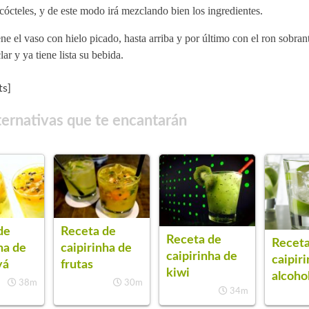
cócteles, y de este modo irá mezclando bien los ingredientes.
ne el vaso con hielo picado, hasta arriba y por último con el ron sobran
ar y ya tiene lista su bebida.
s]
ternativas que te encantarán
de
Receta de
Receta de
Receta
ha de
caipirinha de
caipirinha de
caipiri
yá
frutas
kiwi
alcoho
38m
30m
34m