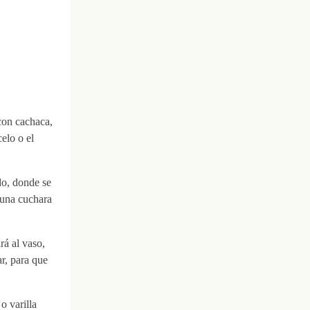
con cachaca,
elo o el
do, donde se
 una cuchara
rá al vaso,
r, para que
o varilla