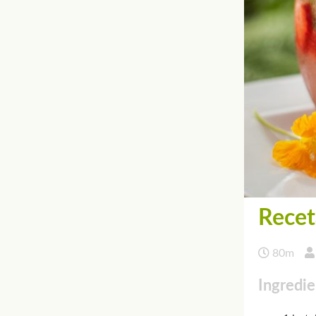
Recet
80m
Ingredie