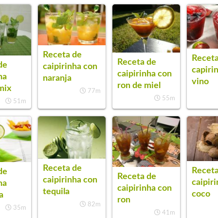
Receta de
Receta
Receta de
de
caipirinha con
capiri
caipirinha con
ha
naranja
vino
ron de miel
mix
77m
55m
51m
Receta de
Receta
de
Receta de
caipirinha con
caipir
ha
caipirinha con
tequila
coco
a
ron
82m
35m
41m