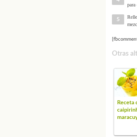
para 
Relle
mezcl
[fbcomment
Otras al
Receta 
caipirin
maracu