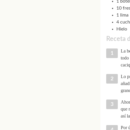
1 bote
10 fre
1 lima
4 cuch
Hielo
Receta d
La be
todo 
caci
Lo pr
añadi
grand
Ahora
que m
así l
Por ú