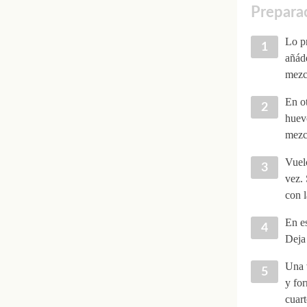
Preparac
Lo pr
añáde
mezc
En ot
huev
mezc
Vuelc
vez. 
con l
En e
Deja
Una 
y for
cuart