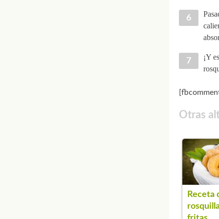
Pasad
calie
absor
¡Y es
rosqu
[fbcomment
Otras al
Receta 
rosquill
fritas