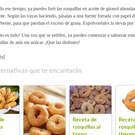
o ese tiempo, ya puedes freír las rosquillas en aceite de girasol abund
nte. Según las vayas haciendo, pásalas a una fuente forrada con papel d
bente, para que pierdan el exceso de grasa. Espolvoréales la stevia por
to es todo! Una vez que se enfríen, ya puedes comenzar a saborear esta
illas de anís sin azúcar. ¡Que las disfrutes!
s]
ternativas que te encantarán
de
Receta de
Receta
as
rosquillas al
rosquil
horno
therm