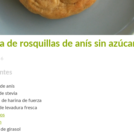
a de rosquillas de anís sin azúca
6
ntes
 de anís
de stevia
. de harina de fuerza
 de levadura fresca
os
n
 de girasol