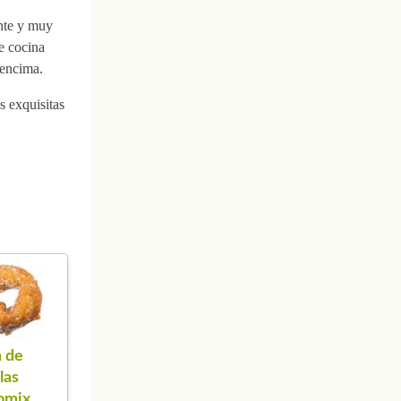
ante y muy
e cocina
 encima.
s exquisitas
 de
las
omix