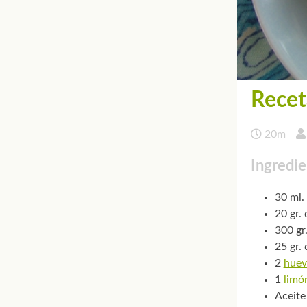
Recet
20m
Ingredie
30 ml.
20 gr. 
300 gr
25 gr.
2
huev
1
limó
Aceite