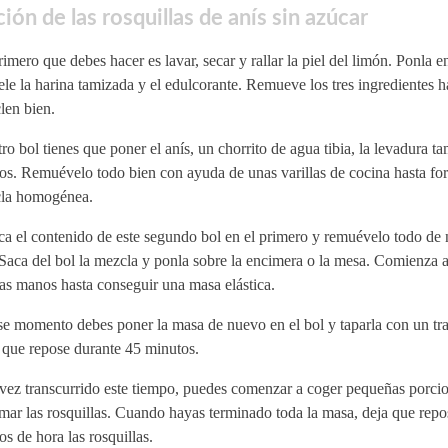
ión de las rosquillas de anís sin azúcar
imero que debes hacer es lavar, secar y rallar la piel del limón. Ponla e
le la harina tamizada y el edulcorante. Remueve los tres ingredientes h
len bien.
ro bol tienes que poner el anís, un chorrito de agua tibia, la levadura t
os. Remuévelo todo bien con ayuda de unas varillas de cocina hasta fo
la homogénea.
a el contenido de este segundo bol en el primero y remuévelo todo de 
Saca del bol la mezcla y ponla sobre la encimera o la mesa. Comienza 
as manos hasta conseguir una masa elástica.
se momento debes poner la masa de nuevo en el bol y taparla con un t
 que repose durante 45 minutos.
vez transcurrido este tiempo, puedes comenzar a coger pequeñas porci
mar las rosquillas. Cuando hayas terminado toda la masa, deja que repos
os de hora las rosquillas.