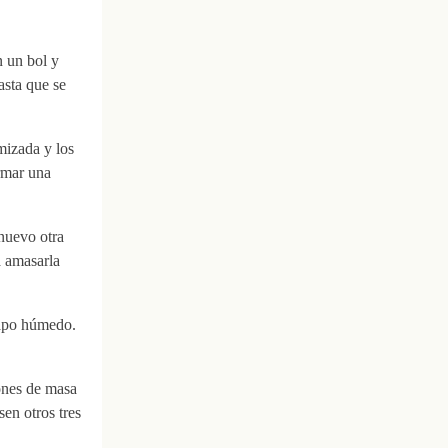
n un bol y
asta que se
amizada y los
rmar una
nuevo otra
a amasarla
rapo húmedo.
ones de masa
en otros tres