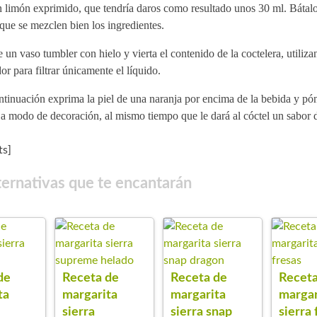
n limón exprimido, que tendría daros como resultado unos 30 ml. Bátalo
que se mezclen bien los ingredientes.
 un vaso tumbler con hielo y vierta el contenido de la coctelera, utiliz
or para filtrar únicamente el líquido.
tinuación exprima la piel de una naranja por encima de la bebida y pón
a modo de decoración, al mismo tiempo que le dará al cóctel un sabor d
s]
ternativas que te encantarán
de
Receta de
Receta de
Receta
ta
margarita
margarita
margar
sierra
sierra snap
sierra 