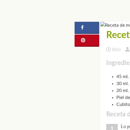
Recet
82m
Ingredie
45 ml.
30 ml.
20 ml.
Piel d
Cubito
Receta d
Lo pr