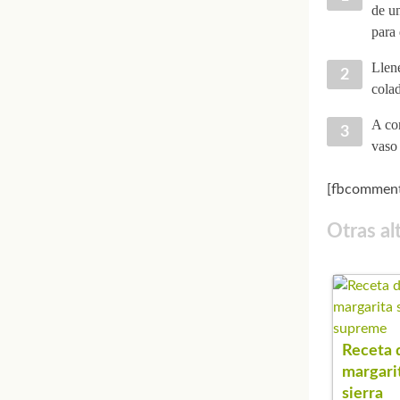
de u
para 
Llene
colad
A con
vaso 
[fbcomment
Otras al
Receta 
margari
sierra