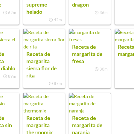
e
supreme
dragon
helado
62m
36m
42m
Receta de
Receta
de
Receta de
margarita de
margar
ta
margarita
fresa
 diablo
sierra flor de
30m
rita
89m
87m
de
Receta de
Receta de
a sin
margarita
margarita de
thermomix
naranja