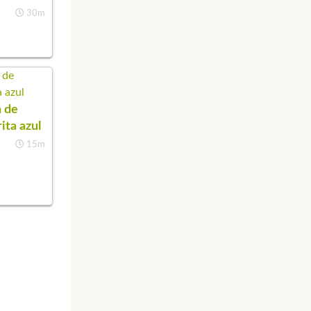
30m
 de
ita azul
15m