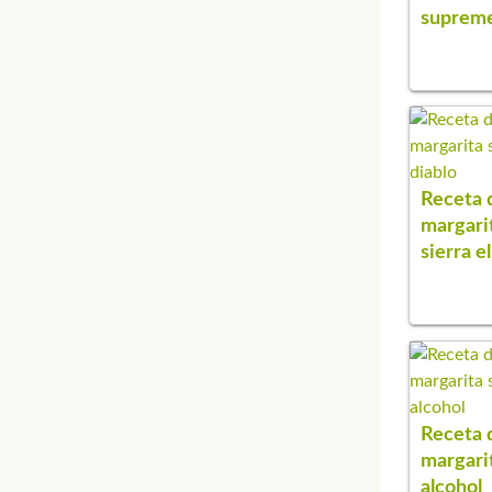
suprem
Receta 
margari
sierra el
Receta 
margarit
alcohol