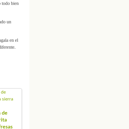
 todo bien
ando un
gala en el
iferente.
 de
ita
fresas