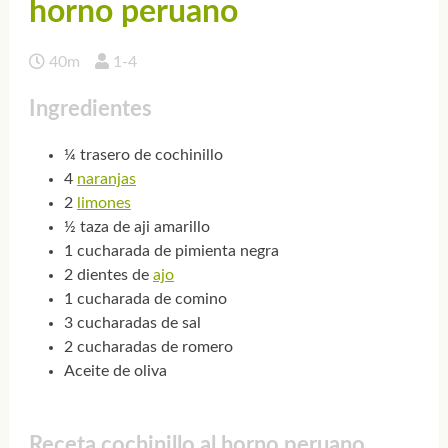
horno peruano
40m
1-4
Ingredientes
¼ trasero de cochinillo
4
naranjas
2
limones
½ taza de aji amarillo
1 cucharada de pimienta negra
2 dientes de
ajo
1 cucharada de comino
3 cucharadas de sal
2 cucharadas de romero
Aceite de oliva
Receta cochinillo al horno peruano