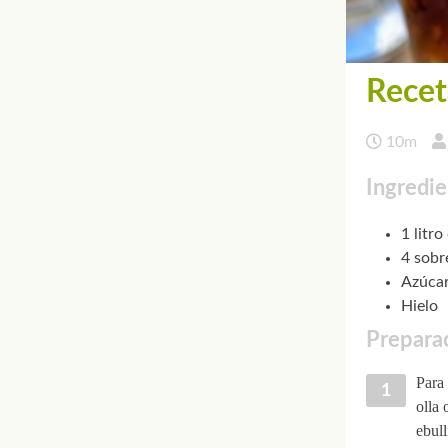
Recet
10m
Ingredie
1 litro
4 sobr
Azúcar
Hielo
Preparac
Para 
olla 
ebull