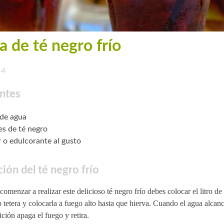
a de té negro frío
4
ntes
 de agua
es de té negro
 o edulcorante al gusto
ión del té negro frío
comenzar a realizar este delicioso té negro frío debes colocar el litro d
o tetera y colocarla a fuego alto hasta que hierva. Cuando el agua alcan
ición apaga el fuego y retira.